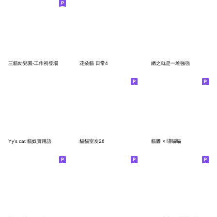
三貓幼兒園-工作初登場
花朵貓 日常4
總之就是一堆強強
Yy's cat 貓奴實用語
貓貓室友26
貓醬 × 喵喵喵