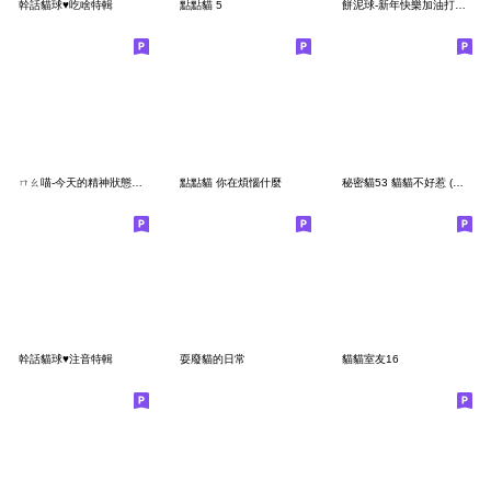
幹話貓球♥吃啥特輯
點點貓 5
餅泥球-新年快樂加油打氣篇
ㄇㄠ喵-今天的精神狀態也很好
點點貓 你在煩惱什麼
秘密貓53 貓貓不好惹 (消極篇)
幹話貓球♥注音特輯
耍廢貓的日常
貓貓室友16