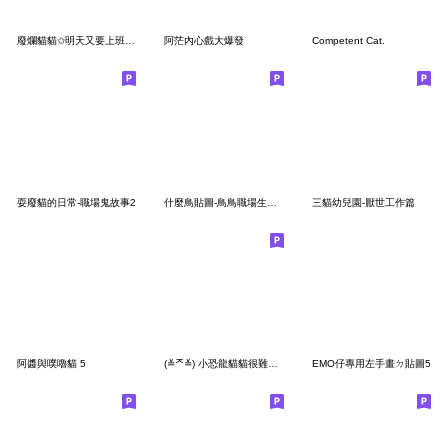
廢爛貓貓✩明天又要上班 我只想躺整天
阿茫內心戲大爆發
Competent Cat.
耍廢貓的日常-職場鬼故事2
什麼鳥貼圖-鳥鳥職場生存戰3
三貓幼兒園-厭世工作篇
阿醬與噗嚕貓 5
(≚ᄌ≚) 小恐龍貓貓很難解釋
EMO仔專用左手畫ㄉ貼圖5