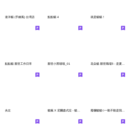
達洋貓 (手繪風) 台湾語
點點貓 4
就是貓貓！
點點貓 厭世工作日常
厭世小黑喵喵_01
花朵貓 厭世職場5 - 是夏天啊！
央左
貓瘋 X 尼爾森式症 - 貓奴我來了！
廢爛貓貓✩一動不動是我的超能力