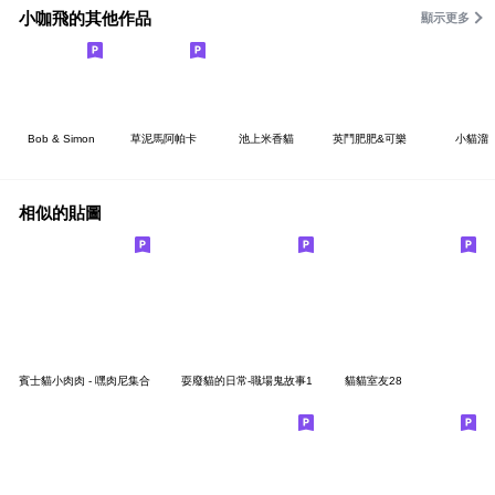
小咖飛的其他作品
顯示更多
Bob & Simon
草泥馬阿帕卡
池上米香貓
英鬥肥肥&可樂
小貓溜
相似的貼圖
賓士貓小肉肉 - 嘿肉尼集合
耍廢貓的日常-職場鬼故事1
貓貓室友28