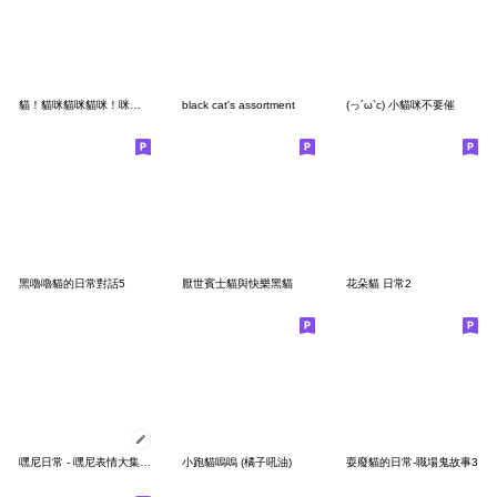
貓！貓咪貓咪貓咪！咪！2 (購物貓篇)
black cat's assortment
(っ´ω`c) 小貓咪不要催
黑嚕嚕貓的日常對話5
厭世賓士貓與快樂黑貓
花朵貓 日常2
嘿尼日常 - 嘿尼表情大集合（訊息貼圖）
小跑貓嗚嗚 (橘子吼油)
耍廢貓的日常-職場鬼故事3