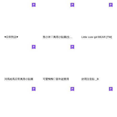
♥日常對話♥
熊小米♡萬用小貼圖(生活篇)
Little cute girl BEAR [TW]
河馬哈馬日常萬用小貼圖
可愛鴨鴨♡新年超實用
好用注音貼 _B