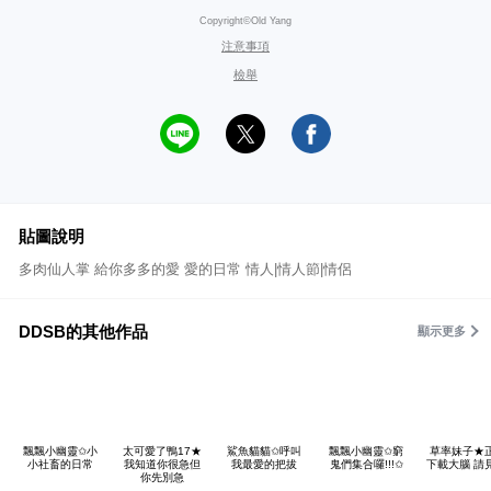
Copyright©Old Yang
注意事項
檢舉
貼圖說明
多肉仙人掌 給你多多的愛 愛的日常 情人|情人節|情侶
DDSB的其他作品
顯示更多
飄飄小幽靈✩小
太可愛了鴨17★
鯊魚貓貓✩呼叫
飄飄小幽靈✩窮
草率妹子★
小社畜的日常
我知道你很急但
我最愛的把拔
鬼們集合囉!!!✩
下載大腦 請
你先別急