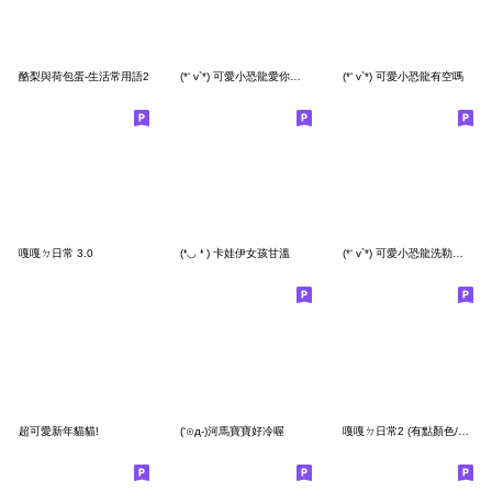
酪梨與荷包蛋-生活常用語2
(*‘ v`*) 可愛小恐龍愛你便利貼
(*‘ v`*) 可愛小恐龍有空嗎
嘎嘎ㄉ日常 3.0
(❛◡ ❛ ) 卡娃伊女孩甘溫
(*‘ v`*) 可愛小恐龍洗勒烤喔
超可愛新年貓貓!
(‘⊙д-)河馬寶寶好冷喔
嘎嘎ㄉ日常2 (有點顏色/文字. 系列)