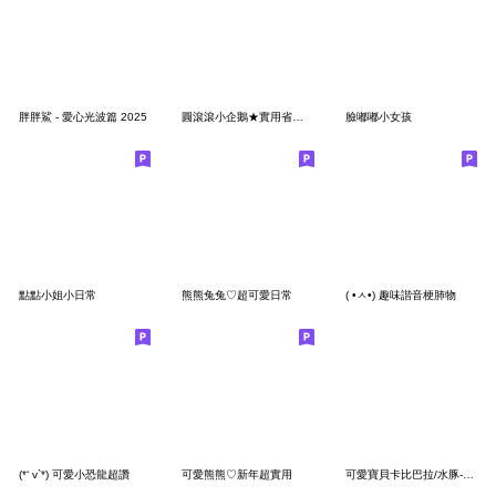
胖胖鯊 - 愛心光波篇 2025
圓滾滾小企鵝★實用省空間貼圖
臉嘟嘟小女孩
點點小姐小日常
熊熊兔兔♡超可愛日常
( •ㅅ•) 趣味諧音梗肺物
(*‘ v`*) 可愛小恐龍超讚
可愛熊熊♡新年超實用
可愛寶貝卡比巴拉/水豚-省空間貼圖