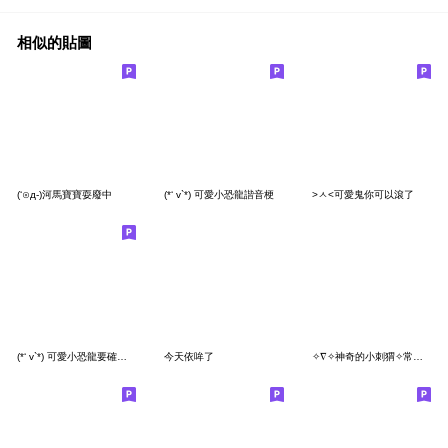
相似的貼圖
(‘⊙д-)河馬寶寶耍廢中
(*‘ v`*) 可愛小恐龍諧音梗
>ㅅ<可愛鬼你可以滾了
(*‘ v`*) 可愛小恐龍要確欸便利貼
今天依哞了
✧∇✧神奇的小刺猬✧常用開心禮貌篇