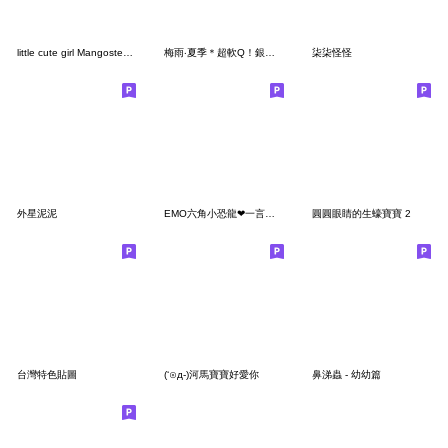
little cute girl Mangosteen [TW]
梅雨‧夏季＊超軟Q！銀喉長尾山雀
柒柒怪怪
外星泥泥
EMO六角小恐龍❤一言不合就情勒
圓圓眼睛的生蠔寶寶 2
台灣特色貼圖
(‘⊙д-)河馬寶寶好愛你
鼻涕蟲 - 幼幼篇