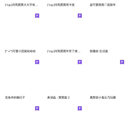
(‘⊙д-)河馬寶寶大大字有人在嗎
(‘⊙д-)河馬寶寶塔卡派
超可愛熊熊♡賀新年
(*‘ v`*)可愛小恐龍哈哈哈
(‘⊙д-)河馬寶寶辛苦了便利貼
骷髏叔 生活篇
克洛伊的懶日子
鼻涕蟲 - 寶寶篇 2
萬聖節小鬼出乃玩囉