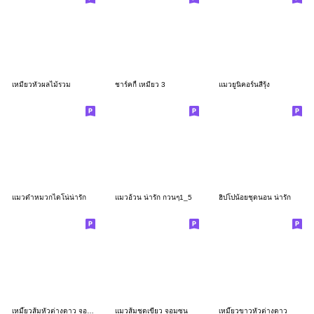
เหมียวหัวผลไม้รวม
ชาร์คกี้ เหมียว 3
แมวยูนิคอร์นสีรุ้ง
แมวดำหมวกไดโน่น่ารัก
แมวอ้วน น่ารัก กวนๆ1_5
ฮิปโปน้อยชุดนอน น่ารัก
เหมี๊ยวส้มหัวต่างดาว จอมกวน
แมวส้มชุดเขียว จอมซน
เหมี๊ยวขาวหัวต่างดาว