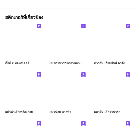
สติกเกอร์ที่เกี่ยวข้อง
ดั๊กกี้ X มอนสเตอร์
แมวดำน่ารักแต่กวนฉ่ำ 3
ต้าวส้ม เอี้ยมยีนส์ ตัวตึง
เเม๋วดำเสื้อเหลืองอ๋อย
แมวน้อย นางฟ้า
แมวส้ม เค้าว่าน่ารัก