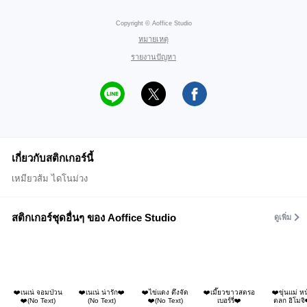
Copyright © Aoffice Studio
หมายเหตุ
รายงานปัญหา
เกี่ยวกับสติกเกอร์นี้
เหมียวส้ม ไดโนม่วง
สติกเกอร์ชุดอื่นๆ ของ Aoffice Studio
ดูเพิ่ม
❤️เนเน่ จอมป่วน
❤️เนเน่ น่ารัก❤️
❤️ไข่แดง ตึงจัด
❤️เมี๊ยวขาวสตรอ
❤️ขุ่นแม่ ห
❤️(No Text)
(No Text)
❤️(No Text)
เบอร์รี่❤️
ตลก อิโมจิ