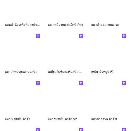
แพนด้าน้อยคริสต์มาสน่ารัก
แมวเหมียวหมวกเป็ดรักกันๆ
แมวดำหมวกกบน่ารัก
แมวดำหมวกฉลามน่ารัก
เหมียวส้มซัมเมอร์น่ารักสดใส
เหมียวจิ๋วหมูน่ารัก
แมวเทาฮิปโป ตัวตึง
แมวส้มฮิปโป ตัวตึง V2
แมวขาวอ้วน ตัวตึง!