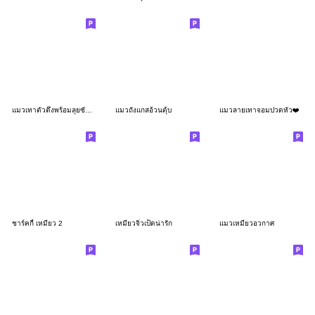
แมวเทาตัวตึงพร้อมลุยซัมเมอร์
แมวถังแกสอ้วนตุ้บ
แมวลายเทาจอมปวดหัว❤️
ชาร์คกี้ เหมียว 2
เหมียวจิ๋วเป็ดน่ารัก
แมวเหมียวอวกาศ