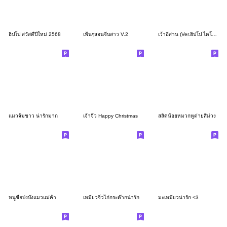
ฮิปโป สวัสดีปีใหม่ 2568
เฟ้นๆสอนจีบสาว V.2
เว้าอีสาน (Ver.ฮิปโป ไดโนมาสคอต)
แมวจ้มขาว น่ารักมาก
เจ้าจิ๋ว Happy Christmas
สลิดน้อยหมวกหูต่ายสีม่วง
หนูชื่อบ่งบ๊งแมวแม่ค้า
เหมียวจิ๋วไก่กระต๊ากน่ารัก
มะเหมียวน่ารัก <3