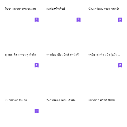
โนวา แมวขาวหมวกแอปเปิ้ล 1_49
เมเปิ้ล❤โซคิ้วท์
น้องเคธี่กับมอจิสตอเบอร์รี่
ลูกแมวสีสวาดขนฟู น่ารัก
เต่าน้อย เอี้ยมยีนส์ สุดน่ารัก
เหมียวชาดำ : ว้าวุ่นวันทำงาน!!
แมวเทาน่ารักมาก
กิ้งก่าน้อยตากลม ตัวตึง
แมวขาว สวัสดี ปีใหม่