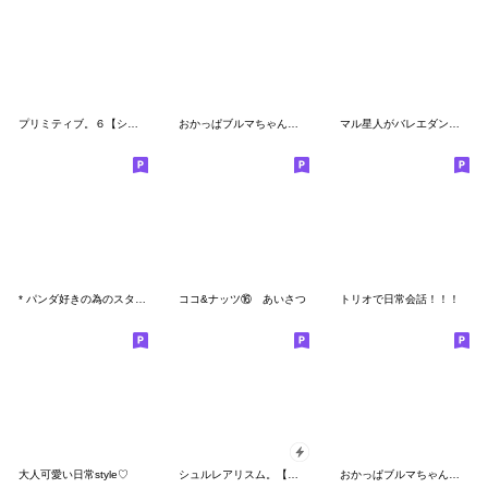
プリミティブ。６【シンプルスタンプ】
おかっぱブルマちゃん【冬の日常】
マル星人がバレエダンサーに!!
* パンダ好きの為のスタンプ *
ココ&ナッツ⑯ あいさつ
トリオで日常会話！！！
大人可愛い日常style♡
シュルレアリスム。【年初め】
おかっぱブルマちゃん【冬の季節】