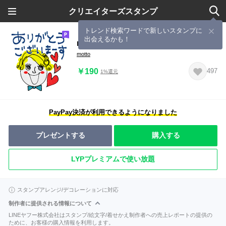
クリエイターズスタンプ
トレンド検索ワードで新しいスタンプに
出会えるかも！
mottoのふわふわガール♡即レス
motto
￥190
497
1%還元
PayPay決済が利用できるようになりました
プレゼントする
購入する
LYPプレミアムで使い放題
スタンプアレンジ/デコレーションに対応
制作者に提供される情報について
LINEヤフー株式会社はスタンプ/絵文字/着せかえ制作者への売上レポートの提供の
ために、お客様の購入情報を利用します。