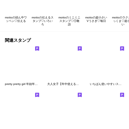
mottoの頭ん中ワ
mottoの伝えるス
mottoのミニミニ
mottoの超小さい
mottoのラ
ッペン♡伝える
タンプ♡いろい
スタンプ♡①敬
Vうさぎ♡毎日
っくま♡超
ろ
語
い
関連スタンプ
pretty pretty girl 年始年末用
大人女子【年中使える編】
いちばん使いやすいスタンプ【毎日/日常】