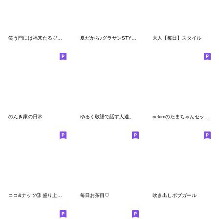
笑う門には福来たる♡毎日笑顔いっぱい♡
夏だから♪グラサンSTYLE2♡
大人【毎日】スタイル
のんき家の日常
ゆるく敬語で話す人達。
riekimのたまちゃんセットパック
ココ&ナッツ③ 盛り上げる
毎日お茶目♡
吹き出しボブガール