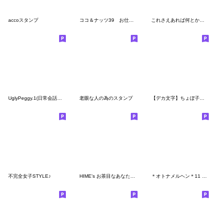
accoスタンプ
ココ＆ナッツ39 お仕事スタンプ
これさえあれば何とかなる＊ミス パンダ 3
UglyPeggy.1(日常会話・基本編）
老眼な人の為のスタンプ
【デカ文字】ちょぼ子♡敬語であいさつ
不完全女子STYLE♪
HIME's お茶目なあなたの♡冬mixSTYLE
＊オトナメルヘン＊11 北欧ちっく