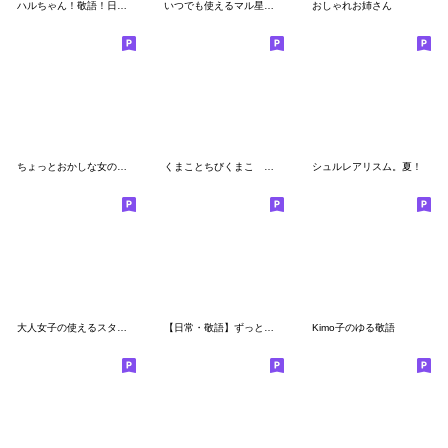
ハルちゃん！敬語！日常☆使えるスタンプ
いつでも使えるマル星人からお祝いの言葉
おしゃれお姉さん
ちょっとおかしな女の子 冬編
くまことちびくまこ 敬語
シュルレアリスム。夏！
大人女子の使えるスタンプ♡ HIME'S STYLE
【日常・敬語】ずっと使える★大人女子
Kimo子のゆる敬語