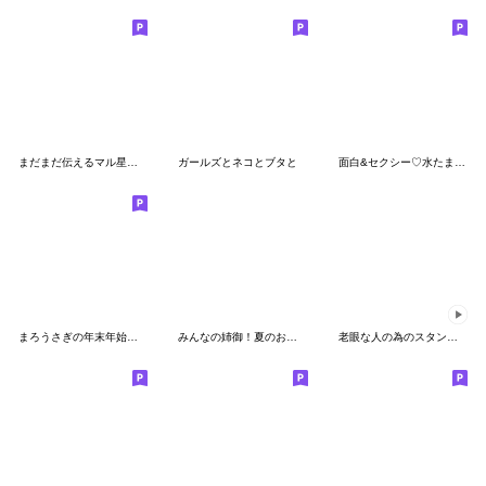
まだまだ伝えるマル星人の今！
ガールズとネコとブタと
面白&セクシー♡水たま子の日常 その2
まろうさぎの年末年始スタンプ
みんなの姉御！夏のお出かけ3Dスタイル
老眼な人の為のスタンプ - 夏 -