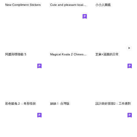
New Compliment Stickers
Cute and pleasant koalas 5
小小人圖鑑
阿醬與噗嚕貓 5
Magical Koala 2 Chinese version
芝麻×湯圓的日常
彩色貓兔２：奇形怪狀
姊姊！ 台灣版
設計師好朋朋2：工作應對