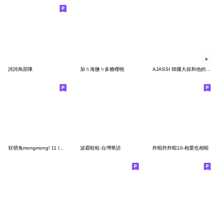
誇誇鳥部隊
加ㄌ海鹽ㄉ多糖櫻桃
AJASSI 韓國大叔和他的狗狗貓貓
软萌兔mongmong! 11 lovely mongmong
波霸蛙蛙-台灣華語
炸蝦炸炸蝦10-相愛也相蝦