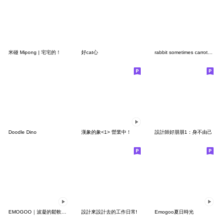
米碰 Mipong | 宅宅的！
好cat心
rabbit sometimes carrot no text7
Doodle Dino
漢象的象<1> 營業中！
設計師好朋朋1：身不由己
EMOGOO｜波凝的鬆軟日常（無字版）
設計來設計去的工作日常!
Emogoo夏日時光