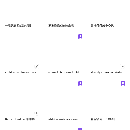
一堆我喜歡的認領圖
咪咪貓貓的呆呆企鵝
夏日炎炎的小心臟！
rabbit sometimes carrot(messageTW)
mokmokchan simple Sticker
Nostalgic people ! Animated
Brunch Brother 早午餐兄弟3：Mogry出擊！
rabbit sometimes carrot no text10
彩色貓兔３：幼幼班