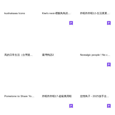
kushakawa Icons
Kiwi's nest-禮貌鳥鳥的職場求生記
炸蝦炸炸蝦12-生活累累蝦（超巨）
馬的日常生活（台灣過年ver.）
臺灣狗語2
Nostalgic people ! No character ver.3
Pometone to Share Your Feelings
炸蝦炸炸蝦17-超級萬用蝦
怠惰鳥子 - 2025放手去DRAW