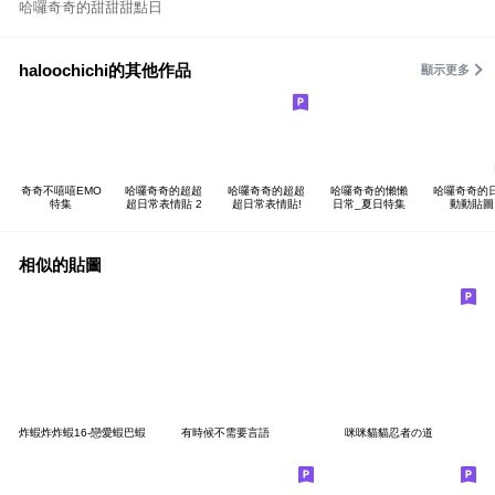
哈囉奇奇的甜甜甜點日
haloochichi的其他作品
顯示更多
奇奇不嘻嘻EMO
哈囉奇奇的超超
哈囉奇奇的超超
哈囉奇奇的懶懶
哈囉奇奇的
特集
超日常表情貼 2
超日常表情貼!
日常_夏日特集
動動貼圖
相似的貼圖
炸蝦炸炸蝦16-戀愛蝦巴蝦
有時候不需要言語
咪咪貓貓忍者の道