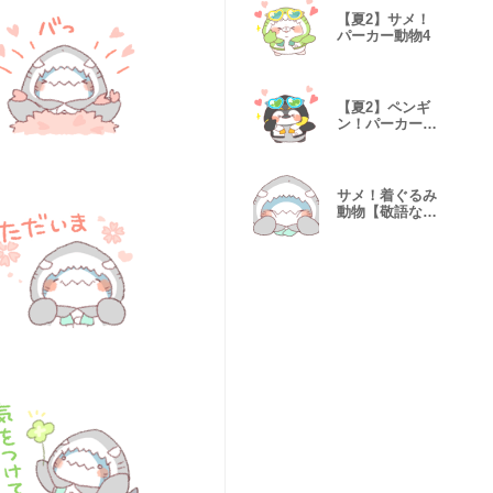
【夏2】サメ！
パーカー動物4
【夏2】ペンギ
ン！パーカー動
物
サメ！着ぐるみ
動物【敬語な
し】