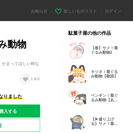
お知らせ
|
欲しいものリスト
|
ログイン
駄菓子屋の他の作品
み動物
【春】サメ！着
ぐるみ動物2
。かまってほしい時な
キツネ！着ぐる
み動物【敬語】
1,451
ペンギン！着ぐ
になりました
るみ動物【あい
さつ省スペ】
購入する
【▶盛り上げ
る】サメ！着ぐ
題
るみ動物7