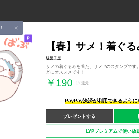
！
【春】サメ！着ぐる
駄菓子屋
サメの着ぐるみを着た、サメ!?のスタンプです
どにオススメです！
￥190
1%還元
PayPay決済が利用できるよう
プレゼントする
LYPプレミアムで使い放