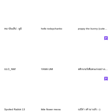
หมาอินเลิ้ป : ยูมิ
hello todaychanko
poppy the bunny (cutie pie ver.)
ULO_NW!
YAMA UMI
สติกเกอร์เพื่อคนเก่งอย่างเธอ 9
Spoiled Rabbit 13
little flower meow.
เบบี๋จ๋า เค้ามาแล้ว :-)