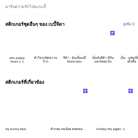
มารับความรักไปนะบะบี๋
สติกเกอร์ชุดอื่นๆ ของ เบบี้จีดา
ดูเพิ่ม
otto puppy
หัวใจระเบิดความ
จีด้า : ฉันเป็นเบบี๋
เบ็นกับจีด้า มีกัน
เบ็น : แฟนเป็
loves u :)
ร้าก
ของนายนะ
และกันทุกวัน
เด็กดื้อ
สติกเกอร์ที่เกี่ยวข้อง
my bunny blue
หัวกลม ผมน้อย คอยเธอ 3 (love you)
chubby the piglet :-)