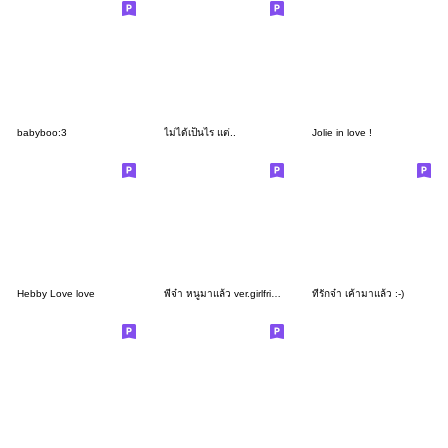
babyboo:3
ไม่ได้เป็นไร แต่..
Jolie in love !
Hebby Love love
พี่จ๋า หนูมาแล้ว ver.girlfriend :-)
ที่รักจ๋า เค้ามาแล้ว :-)