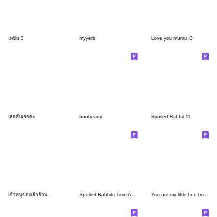
เหยิน 3
myyerb
Love you mumu :3
เธอคับเธอคะ
boobearry
Spoiled Rabbit 11
เจ้าหนูของเจ้าอ้วน
Spoiled Rabbits Time At Home
You are my little boo boo | SUSUDUMDUM