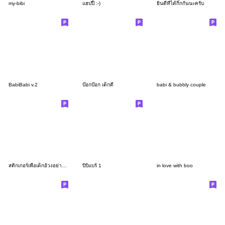
my-bibi
แฮปปี้ :-)
ยินดีที่ได้กิ๊กกันนะครับ
BabiBabi v.2
บ๊อกบ๊อก เด็กดี
babi & bubbly couple
สติกเกอร์เพื่อเด็กอ้วงอย่างเธอ 2
บิบิแบร์ 1
in love with boo