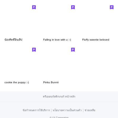
น้องคิดดี้อินเลิ้ป
Falling in love with u :-)
Fluffy sweetie beloved
cookie the puppy :-)
Pinku Bunnii
ครีเอเตอร์สติกเกอร์ หน้าหลัก
|
|
ข้อกำหนดการใช้บริการ
นโยบายความเป็นส่วนตัว
ช่วยเหลือ
©
LY Corporation