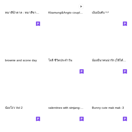
หมาสีน้ำตาล : หมาสีขาว V4
Kkamung&Angto couple10(Kkamung ver.)
เบ้บเบ้บคับ *-*
brownie and scone day
โจลี่ ชีวิตประจำวัน
น้องมีนาคนน่ารัก (ใช้ได้ทุกวัน)
น้องโง่ว Vol 2
valentines with simjang-simjang
Bunny cute mak mak :3