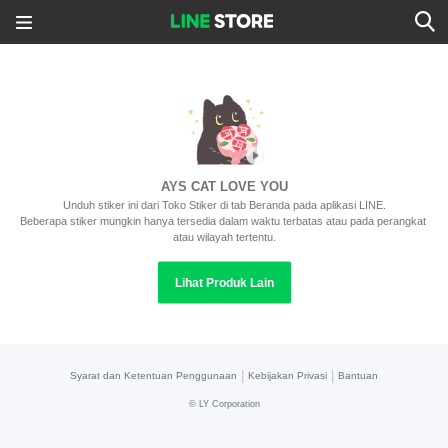
AYS CAT LOVE YOU
Unduh stiker ini dari Toko Stiker di tab Beranda pada aplikasi LINE.
Beberapa stiker mungkin hanya tersedia dalam waktu terbatas atau pada perangkat 
atau wilayah tertentu.
Lihat Produk Lain
|
|
Syarat dan Ketentuan Penggunaan
Kebijakan Privasi
Bantuan
©
LY Corporation