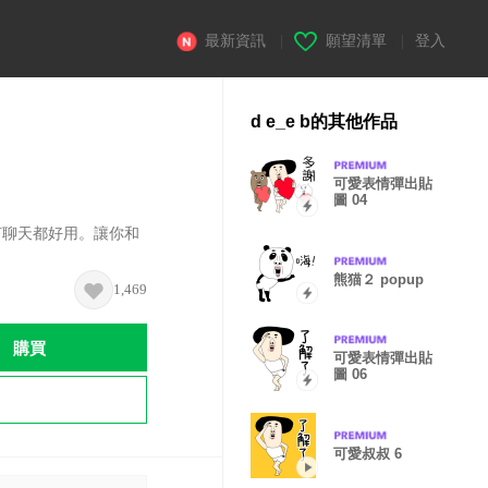
最新資訊
|
願望清單
|
登入
d e_e b的其他作品
可愛表情彈出貼
圖 04
何聊天都好用。讓你和
熊猫２ popup
1,469
購買
可愛表情彈出貼
圖 06
可愛叔叔 6