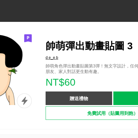
帥萌彈出動畫貼圖 3
d e_e b
帥萌角色彈出動畫貼圖第3彈！無文字設計，任
朋友、家人對話更生動有趣。
NT$60
贈送禮物
免費試用（貼圖用到飽）