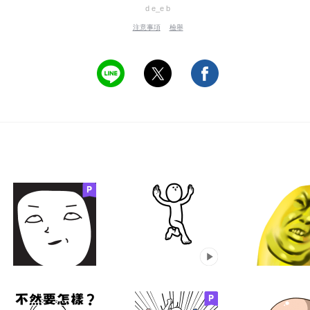
d e_e b
注意事項
檢舉