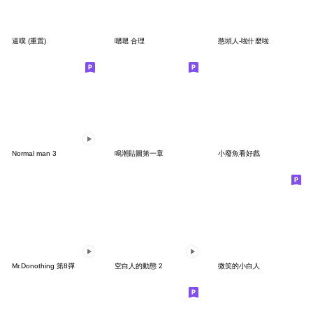
逼噗 (重置)
嗯嗯 合理
憨頭人-啦什麼啦
Normal man 3
鳴潮貼圖第一章
小廢魚看好戲
Mr.Donothing 第8彈
空白人的動態 2
微笑的小白人