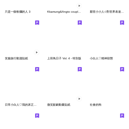
只是一個軟爛的人 3
Kkamung&Angto couple10(Angto ver.)
厭世小小人✩對世界表達無聲抗議✩(無字版)
笑臉旅行動漫貼紙
上班鳥日子 Vol. 4 - 特別版
小白人♡精神狀態
日常小白人♡我的床正在綁架我
微笑默劇動畫貼紙
社會的狗