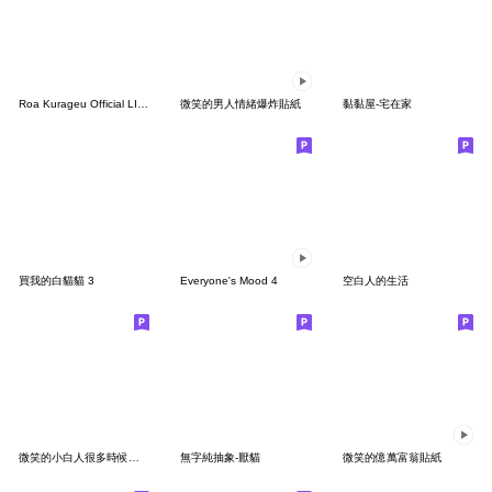
Roa Kurageu Official LINE sticker set
微笑的男人情緒爆炸貼紙
黏黏屋-宅在家
買我的白貓貓 3
Everyone's Mood 4
空白人的生活
微笑的小白人很多時候總是無能為力
無字純抽象-厭貓
微笑的億萬富翁貼紙