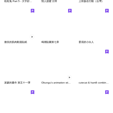
粒粒兔 Part 5 - 大字好實用篇
情人甜蜜 日常
上班族在行動（台灣）
微笑的肌肉動漫貼紙
鳴潮貼圖第七章
委屈的小白人
派蒙的畫作 第五十一彈
Obungu's animation sticker 2
cutecat & ham8 combination Sticker