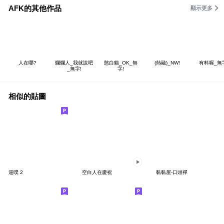
AFK的其他作品
顯示更多
人在哪?
爛爛人_我就說吧
憨白貓_OK_無
(熱融)_NW!
有料喔_無
_無字!
字!
相似的貼圖
逼噗 2
空白人在慶祝
黏黏屋-口頭禪