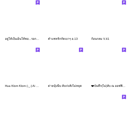
อยู่ให้เป็นเย็นให้พอ...รอกลับบ้าน
คำแชทจิกกัดเบาๆ อ.13
ก้อนกลม V.41
Hua Klom Klom (-_-) Ai ku bang thoe
ต่ายนุ้บนิ้บ สั่งเก่งสั่งไม่หยุด
❤️บันทึก(ไม่)ลับ ณ ออฟฟิศแห่งหนึ่ง❤️03