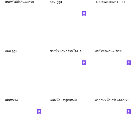
ยินดีที่ได้กิ๊กกันนะครับ
กลม ลูลู่3
Hua Klom Klom O...O Mueng man ba
กลม ลูลู่2
ช่วงนี้หนักทุกส่วนโดยเฉพาะ...หัวคนอื่น
ปอเป็ดบ่นงาน2 สีเข้ม
เส้นหนา4
เหม่งน้อย ที่สุดแห่งปี
หัวกลมหน้าเกรียนตลก v.2