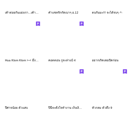
เค้าต่อยกันแย่งเรา...เค้าแย่งกันต่อยเรา
คำแชทจิกกัดเบาๆ อ.12
ตบกันมะ!!! จะได้จบๆ -*-
Hua Klom Klom >-< มึงนี่เอง !!!
คอตตอน กูจะล่าแบ้ 4
อยากเกิดเลยเปิดก่อน
ปีศาจน้อย ตัวแสบ
ปีนี้จะตั้งใจทำงาน เก็บเงินส่งตัวเองรวย
หัวกลม ตัวตึง 9