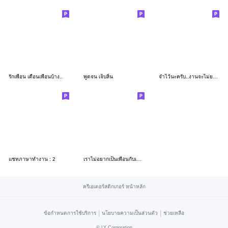
รักเพื่อน เตือนเพื่อนบ้าง..
พูดจน เจ็บลิ้น
จำไว้นะครับ..งานจะไม่ยากถ้าเราไม่ทำ!!
แชทภาษาทำงาน : 2
เราไม่อยากเป็นเพื่อนกับเธอแล้ว..เราอายคน
ครีเอเตอร์สติกเกอร์ หน้าหลัก
|
|
ข้อกำหนดการใช้บริการ
นโยบายความเป็นส่วนตัว
ช่วยเหลือ
©
LY Corporation