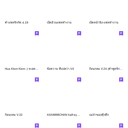
คำแชทจิกกัด อ.18
เป็ดอ้วนแชททำงาน
เป็ดหน้านิ่ง-แชททำงาน
Hua Klom Klom :) จะอดตายอยู่แล้ว!
ข้อความ ที่แปลว่า.V4
ก้อนกลม V.24 (คำพูดจิกกัด)
ก้อนกลม V.32
ASAMIMICHAN half-eye Sticker
แม่จ๋าของดุ๊กดิ๊ก