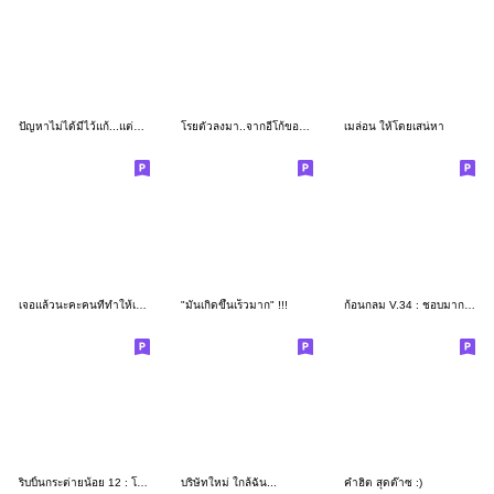
ปัญหาไม่ได้มีไว้แก้...แต่มีไว้ให้กู
โรยตัวลงมา..จากอีโก้ของเธอ
เมล่อน ให้โดยเสน่หา
เจอแล้วนะคะคนที่ทำให้เครียดวันที่ยิ้มได้
"มันเกิดขึ้นเร็วมาก" !!!
ก้อนกลม V.34 : ชอบมากเลยค่ะ..จังหวะนี้
ริบบิ้นกระต่ายน้อย 12 : โหมดทำงาน
บริษัทใหม่ ใกล้ฉัน...
คำฮิต สุดต๊าซ :)