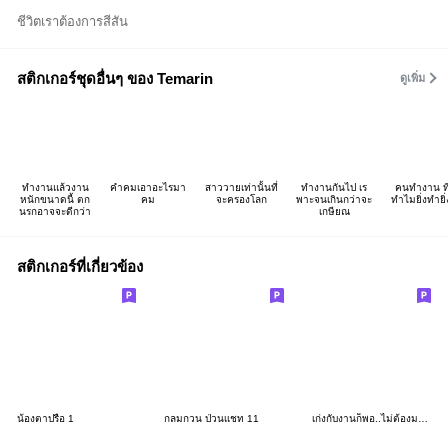
ชีวิตเราต้องการสีสัน
สติกเกอร์ชุดอื่นๆ ของ Temarin
ดูเพิ่ม
ทำงานแล้วงาน
คำคมเอาอะไรมา
สาววายเท่านั้นที่
ทำงานกันไป เร
คนทำงาน ที
หนักขนาดนี้ ตก
คม
จะครองโลก
พาะจนเกินกว่าจะ
ทำไมยิ่งทำยิ
นรกอาจจะดีกว่า
เกษียณ
สติกเกอร์ที่เกี่ยวข้อง
น้องตาปรือ 1
กลมกวน ป่วนเเชท 11
เก่งกับงานก็พอ..ไม่ต้องมาเก่งกับกู