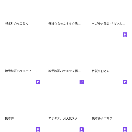
和水町のなごみん
毎日☆もっこす君☆熊本ばい
ベガルタ仙台 ベガッ太&ルターナ 2025 02
地元検証バラエティ 福岡くん。
地元検証バラエティ福岡くん。 あけおめ系
佐賀弁おとん
熊本侍
アサデス。お天気スタンプ
熊本弁☆ゴリラ