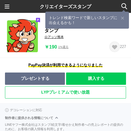
クリエイターズスタンプ
トレンド検索ワードで新しいスタンプに
出会えるかも！
ロアッソ熊本公式 ロアッソくんス
タンプ
ロアッソ熊本
￥190
227
1%還元
PayPay決済が利用できるようになりました
プレゼントする
購入する
LYPプレミアムで使い放題
デコレーションに対応
制作者に提供される情報について
LINEヤフー株式会社はスタンプ/絵文字/着せかえ制作者への売上レポートの提供の
ために、お客様の購入情報を利用します。