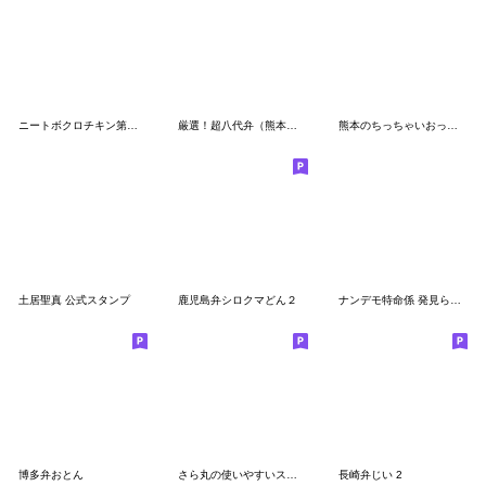
ニートボクロチキン第２弾
厳選！超八代弁（熊本弁）
熊本のちっちゃいおっさん
土居聖真 公式スタンプ
鹿児島弁シロクマどん２
ナンデモ特命係 発見らくちゃく!
博多弁おとん
さら丸の使いやすいスタンプ
長崎弁じい 2