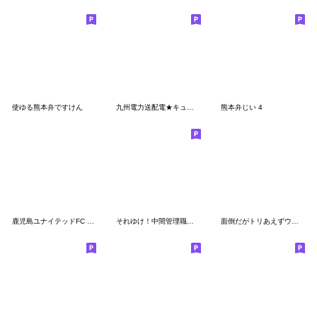
使ゆる熊本弁ですけん
九州電力送配電★キューニン(vol.2)
熊本弁じい 4
鹿児島ユナイテッドFC ゆないくースタンプ
それゆけ！中間管理職【沖縄編】
面倒だがトリあえずウィントスコラボ4