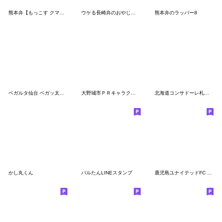
熊本弁【もっこす クマ丸】
ウケる長崎弁のおやじスタンプ（in王道庵）
熊本弁のラッパー8
ベガルタ仙台 ベガッ太&ルターナ 2025 01
大野城市ＰＲキャラクター大野ジョー２
北海道コンサドーレ札幌公式スタンプ2024
かし丸くん
バルたんLINEスタンプ
鹿児島ユナイテッドFC ゆないくースタンプ2