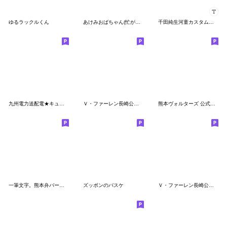
ゆるラックルくん
あけみおばちゃん(忙がしい日々編)
千田純生河童カスタムスタンプ
九州電力送配電★キューニン(vol.1)
Ｖ・ファーレン長崎公式 ヴィヴィくん第3弾
熊本ヴォルターズ 公式スタンプ
一筆文字。熊本弁バージョン。
ズッボンのバスケ
Ｖ・ファーレン長崎公式 ヴィヴィくん第2弾