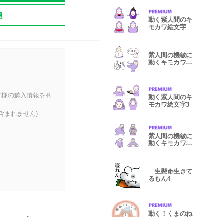
題
動く紫人間のキ
モカワ絵文字
紫人間の機敏に
動くキモカワ絵
文字18
客様の購入情報を利
動く紫人間のキ
モカワ絵文字3
含まれません)
紫人間の機敏に
動くキモカワ絵
文字16
一生懸命生きて
るもん4
動く！くまのね