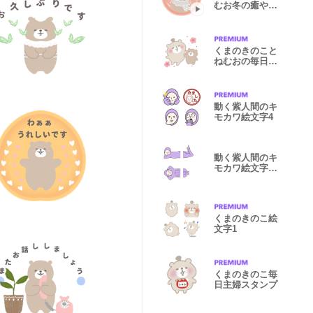
むお冬の癒やし
スタンプ
くまのきのこと
ねむおの毎日ス
タンプ
動く紫人間のキ
モカワ絵文字4
動く紫人間のキ
モカワ絵文字
夏
くまのきのこ絵
文字1
くまのきのこ毎
日主婦スタンプ