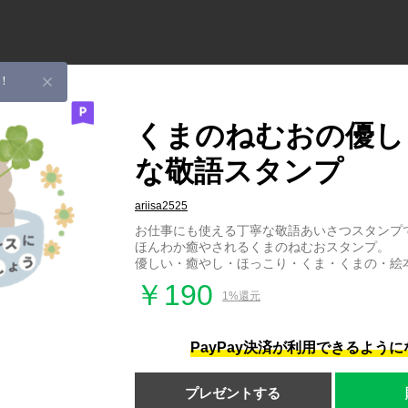
！
くまのねむおの優し
な敬語スタンプ
ariisa2525
お仕事にも使える丁寧な敬語あいさつスタンプ
ほんわか癒やされるくまのねむおスタンプ。
優しい・癒やし・ほっこり・くま・くまの・絵
￥190
1%還元
PayPay決済が利用できるよう
プレゼントする