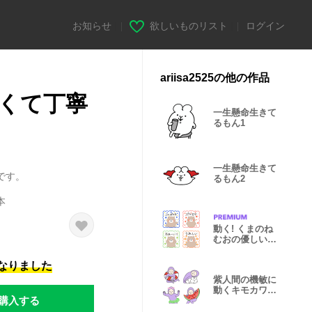
お知らせ
|
欲しいものリスト
|
ログイン
ariisa2525の他の作品
くて丁寧
一生懸命生きて
るもん1
一生懸命生きて
です。
るもん2
本
動く! くまのね
むおの優しい絵
文字
になりました
紫人間の機敏に
動くキモカワ絵
購入する
文字17 夏