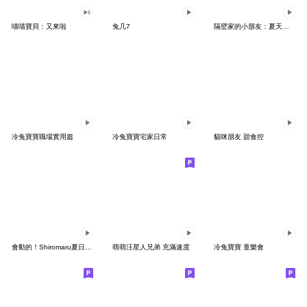
喵喵寶貝：又來啦
兔几7
隔壁家的小朋友：夏天的日常（幼幼版）
冷兔寶寶職場實用篇
冷兔寶寶宅家日常
貓咪朋友 甜食控
會動的！Shiromaru夏日悠閒時光
萌萌汪星人兄弟 充滿速度
冷兔寶寶 童樂會