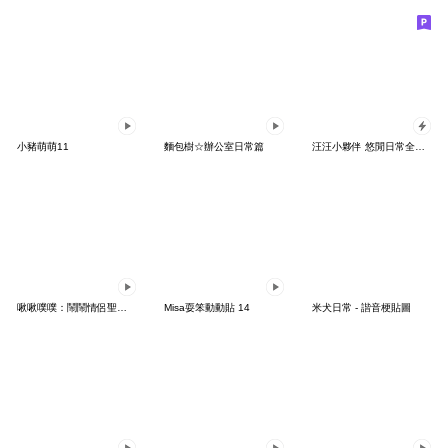
小豬萌萌11
麵包樹☆辦公室日常篇
汪汪小夥伴 悠閒日常全螢幕
啾啾噗噗：鬧鬧情侶聖誕篇♡
Misa耍笨動動貼 14
米犬日常 - 諧音梗貼圖