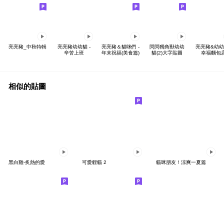
亮亮豬_中秋特輯
亮亮豬幼幼貓 -
亮亮豬＆貓咪們 -
閃閃獨角獸幼幼
亮亮豬&幼幼
辛苦上班
年末祝福(美食篇)
貓(2)大字貼圖
幸福麵包
相似的貼圖
黑白雞-炙熱的愛
可愛貍貓 2
貓咪朋友！涼爽一夏篇