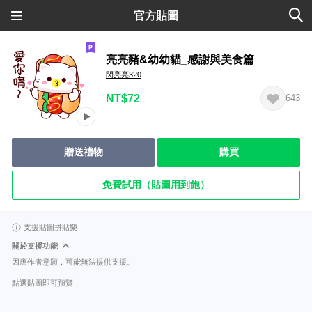
官方貼圖
亮亮豬&幼幼貓_感謝與美食篇
閃亮亮320
NT$72
643
贈送禮物
購買
免費試用（貼圖用到飽）
支援貼圖拼貼樂
關於支援功能
因應作者意願，可能無法提供支援。
點選貼圖即可預覽