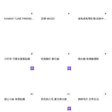
KAWAII♡LINE FRIENDS 復古普普風♪
百變 MOZZI
老鳥菜鳥帶你飛-武林中二雞兄 X 小晴鴿
小巴哥 可愛全螢幕貼圖
吃貨雞仔-夏日篇
黑白雞-有禮貌運動
甜心小妹 有聲貼圖
四毛與八毛 夏日煙火篇
媽咪毛巾 日常生活