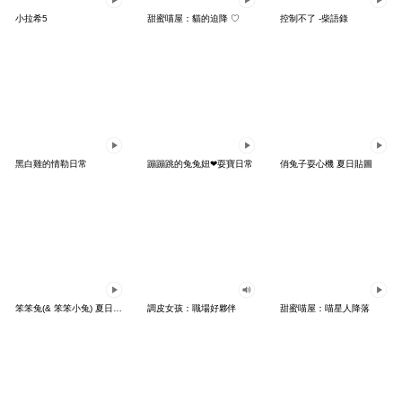
小拉希5
甜蜜喵屋：貓的迫降 ♡
控制不了 -柴語錄
黑白雞的情勒日常
蹦蹦跳的兔兔妞❤耍寶日常
俏兔子耍心機 夏日貼圖
笨笨兔(& 笨笨小兔) 夏日出遊
調皮女孩：職場好夥伴
甜蜜喵屋：喵星人降落