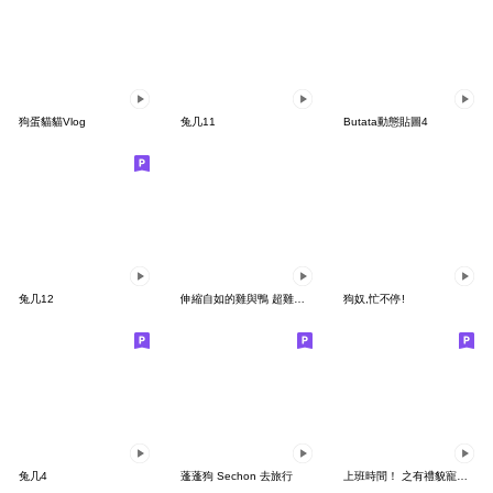
狗蛋貓貓Vlog
兔几11
Butata動態貼圖4
兔几12
伸縮自如的雞與鴨 超雞愛你鴨
狗奴,忙不停!
兔几4
蓬蓬狗 Sechon 去旅行
上班時間！ 之有禮貌寵物日！