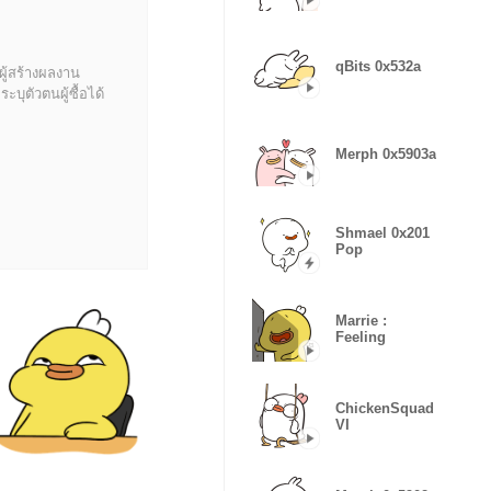
qBits 0x532a
ผู้สร้างผลงาน
บุตัวตนผู้ซื้อได้
Merph 0x5903a
Shmael 0x201
Pop
Marrie :
Feeling
ChickenSquad
VI