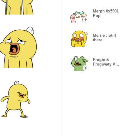
Merph 0x5901
Pop
Merrie : Still
there
Frogie &
Frogiwaty V
Popup