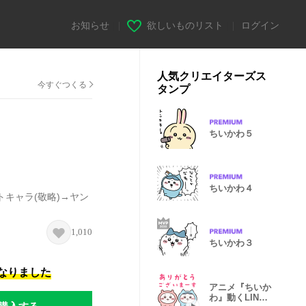
お知らせ
|
欲しいものリスト
|
ログイン
人気クリエイターズス
今すぐつくる
タンプ
ちいかわ５
ちいかわ４
キャラ(敬略)→ヤン
1,010
ちいかわ３
になりました
アニメ『ちいか
わ』動くLINE