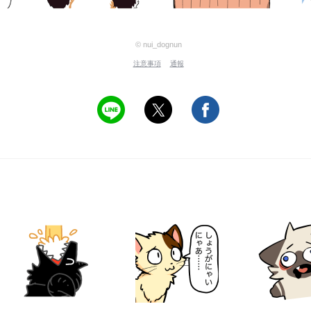
© nui_dognun
注意事項
通報