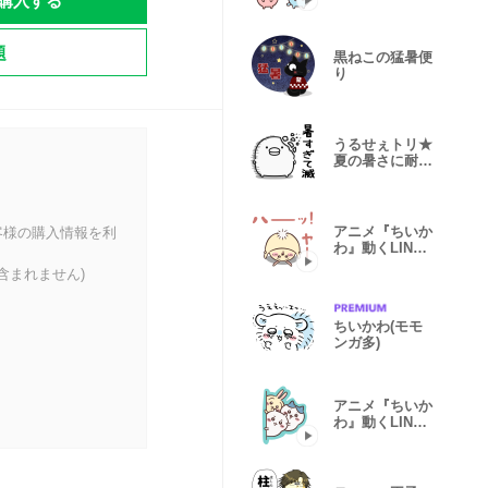
購入する
スタンプ vol.2
題
黒ねこの猛暑便
り
うるせぇトリ★
夏の暑さに耐え
られない
アニメ『ちいか
客様の購入情報を利
わ』動くLINE
スタンプ vol.3
含まれません)
ちいかわ(モモ
ンガ多)
アニメ『ちいか
わ』動くLINE
スタンプ vol.1