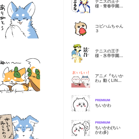
テニスの王子
様・青春学園×
地獄のミサワ
コビハムちゃん
３
テニスの王子
様・氷帝学園×
地獄のミサワ
アニメ『ちいか
わ』動くLINE
スタンプ vol.4
ちいかわ
ちいかわ(ちい
かわ多)