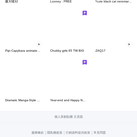
嗷大喵32
Looney : FREE
*cute black cat neromaru(3D)
Pipi Capybara animated 3
Chubby girls 65 TW BIG
ZAQ17
Dramatic Manga-Style Manmaru-kun
Year-end and Happy New Year LINE sticker
個人原創貼圖 主頁面
|
|
|
服務條款
隱私權政策
行銷資料提供政策
常見問題