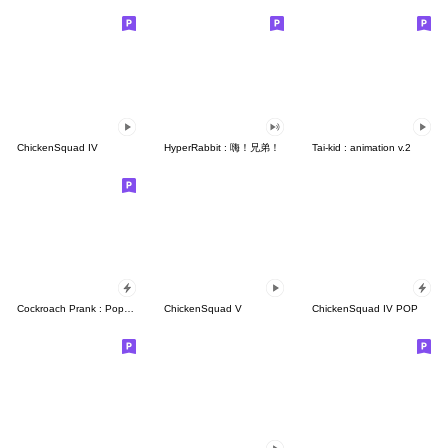
ChickenSquad IV
HyperRabbit : 嗨！兄弟！
Tai-kid : animation v.2
Cockroach Prank : Pop-up stickers
ChickenSquad V
ChickenSquad IV POP