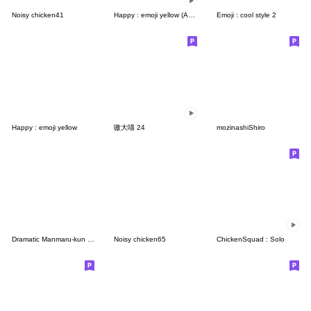
Noisy chicken41
Happy : emoji yellow (Ami)
Emoji : cool style 2
Happy : emoji yellow
嗷大喵 24
mozinashiShiro
Dramatic Manmaru-kun (Polite)
Noisy chicken65
ChickenSquad : Solo