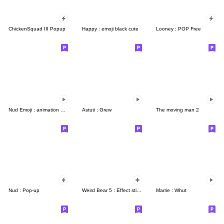
ChickenSquad III Popup
Happy : emoji black cute
Looney : POP Free
Nud Emoji : animation Happy
Astuti : Grew
The moving man 2
Nud : Pop-up
Weird Bear 5 : Effect stickers
Marrie : Whut