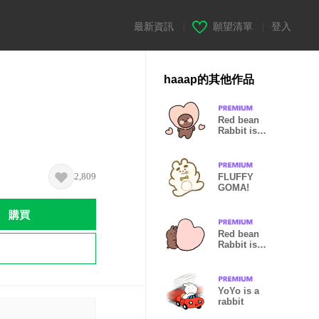
最新資訊
|
願望清單
|
登入
haaap的其他作品
Red bean
Rabbit is
CUTE!! Vol.2
2,809
FLUFFY
GOMA!
購買
Red bean
Rabbit is
CUTE!!
YoYo is a
rabbit