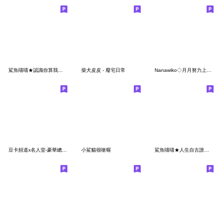
鯊魚喵喵★認識你算我倒楣
柴犬皮皮 - 廢宅日常
Nanawiko◇月月努力上班！◇
豆卡頻道x名人堂-豪華總匯篇
小鯊貓很嗆喔
鯊魚喵喵★人生自古誰無死,邊玩手機邊拉屎