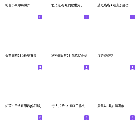
社畜小妹即將爆炸
地瓜兔-好煩的厭世兔子
鯊魚喵喵★在廁所那麼久,到底是在幹嘛
藍熊貓貓23✩歡樂有趣日常生活
秘密貓日常58 能吃就是福
浮誇柴柴♡
紅荳2-日常實用篇[修訂版]
简洁 拉希35-瘋狂工作火火火
委屈妹3是在演哪齣