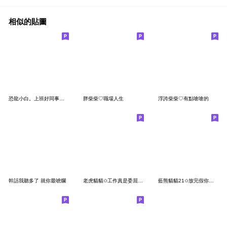
相似的貼圖
恐龍小白。上班好同事下班不認識
胖柴柴♡職場人生
浮誇柴柴♡有點嗆嗆的
幹話我聽多了 就你最唬爛
老虎貓貓✩工作真是委屈寶寶了✩
藍熊貓貓21✩放完假你仍舊是一隻社畜