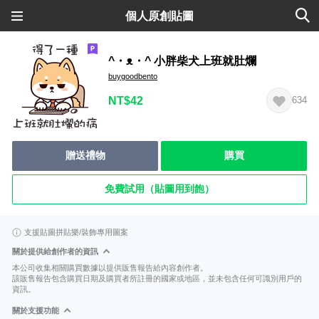
個人原創貼圖
^・ᴥ・^ 小胖柴犬上班就肚爛
buygoodbento
NT$42
634
贈送禮物
購買
免費試用（貼圖用到飽）
支援貼圖拼貼樂/裝飾專用圖案
關於提供給創作者的資訊
本公司收集相關購買數據以提供販售報告給內容創作者。
該販售報告包含購買日期及購買者所註冊的國家或地區，並未包含任何可識別用戶的
資訊。
關於支援功能