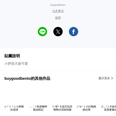
buygoodbento
注意事項
檢舉
貼圖說明
小胖柴犬最可愛
buygoodbento的其他作品
顯示更多
(˶＾⚇＾˵) 小胖豬
-﹏- ੭ 蛙搭蜥睜
ʕ •͡ᴥʔ 卡皮巴拉與
( °⊖ ° ) 小白鴨媽
(❛◡ ❛ ) 卡
好崩潰
眼說瞎話
鴨鴨付清節快樂
媽在嗎
孩我要瘋