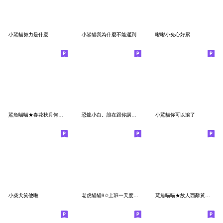
小鯊貓努力是什麼
小鯊貓我為什麼不能遲到
嘟嘟小兔心好累
鯊魚喵喵★春花秋月何時了,不回訊息剁小鳥
恐龍小白。誰在跟你講道理
小鯊貓你可以滾了
小柴犬笑他啦
老虎貓貓9✩上班一天度日如年✩
鯊魚喵喵★故人西辭黃鶴樓,走出門口撞到頭