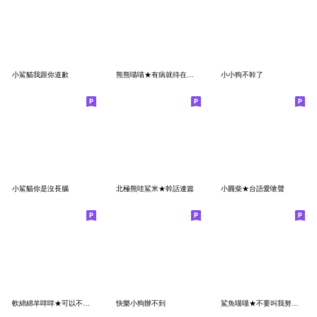
小鯊貓我跟你道歉
熊熊喵喵★有病就待在家不要出來害人
小小狗不幹了
小鯊貓你是沒長腦
北極熊哇鯊米★幹話連篇
小圓柴★台語愛嗆聲
軟綿綿羊咩咩★可以不要上班嗎
快樂小狗辦不到
鯊魚喵喵★不要叫我努力 我已經在努力活著