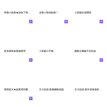
卑微小柴柴★請收下我的膝蓋
這隻小熊有點嗆♡
小鯊貓你滾開啦
鯊魚喵喵★報備專用
小鯊貓小牙籤
酷酷企鵝輪不到你說
萌萌柴犬★超實用回覆 開心狗勾!
豆卡頻道-歡樂總動員篇
豆卡頻道-龍年迎春發財貼圖