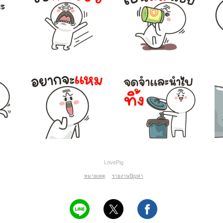
LovePig
หมายเหตุ
รายงานปัญหา