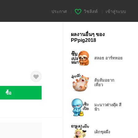
ประกาศ
|
วิชลิสต์
|
เข้าสู่ระบบ
ผลงานอื่นๆ ของ
PPpig2018
สลอธ อาร์ททอย
ส้มส้มอยาก
เที่ยว
ซื้อ
มะนาวต่างดุ๊ด สี
ฟ้า
เด็กชุดผึ้ง