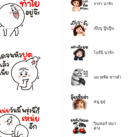
ราร่า น่ารัก
เบิ้บบู ปู๊นปู๊น
ไบร์นี่ น่ารัก
แมวสลิด ขาวดำ
หนู ยูสุ
วินเทอร์ หมา
ด่าง