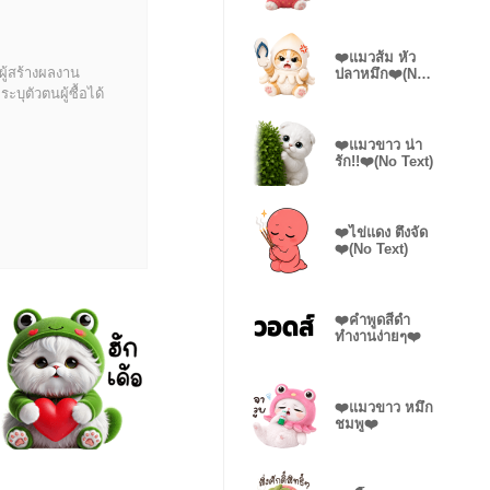
Text)
❤️แมวส้ม หัว
ผู้สร้างผลงาน
ปลาหมึก❤️(No
Text)
บุตัวตนผู้ซื้อได้
❤️แมวขาว น่า
รัก!!❤️(No Text)
❤️ไข่แดง ตึงจัด
❤️(No Text)
❤️คำพูดสีดำ
ทำงานง่ายๆ❤️
❤️แมวขาว หมึก
ชมพู❤️