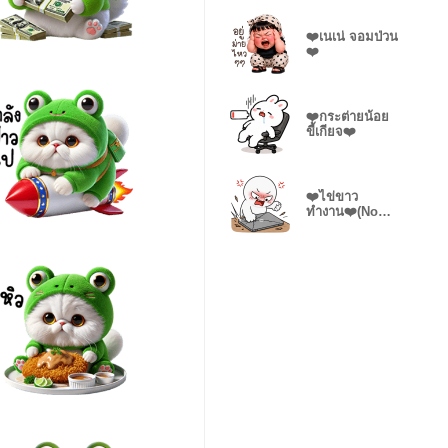
❤️เนเน่ จอมป่วน
❤️
❤️กระต่ายน้อย
ขี้เกียจ❤️
❤️ไข่ขาว
ทำงาน❤️(No
Text)