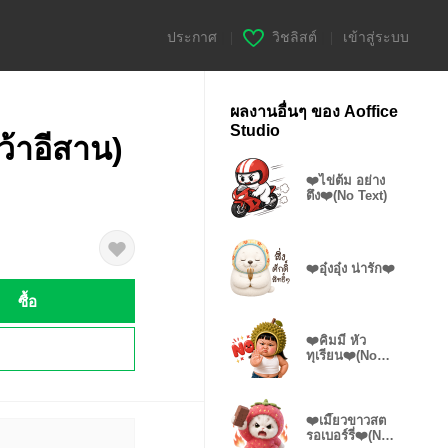
ประกาศ
|
วิชลิสต์
|
เข้าสู่ระบบ
ผลงานอื่นๆ ของ Aoffice
Studio
ว้าอีสาน)
❤️ไข่ต้ม อย่าง
ตึง❤️(No Text)
❤️อุ๋งอุ๋ง น่ารัก❤️
ซื้อ
❤️คิมมี่ หัว
!
ทุเรียน❤️(No
Text)
❤️เมี๊ยวขาวสต
รอเบอร์รี่❤️(No