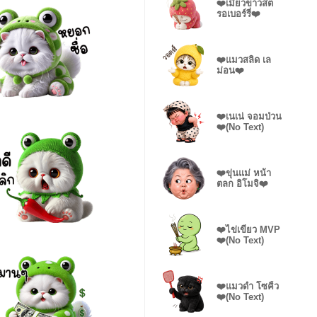
❤️เมี๊ยวขาวสต
รอเบอร์รี่❤️
❤️แมวสลิด เล
ม่อน❤️
❤️เนเน่ จอมป่วน
❤️(No Text)
❤️ขุ่นแม่ หน้า
ตลก อิโมจิ❤️
❤️ไข่เขียว MVP
❤️(No Text)
❤️แมวดำ โซคิ้ว
❤️(No Text)