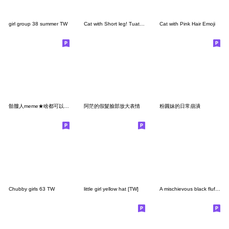
girl group 38 summer TW
Cat with Short leg! Tuatung (No text)
Cat with Pink Hair Emoji
骷髏人meme★啥都可以忍 烙賽不能忍
阿茫的假髮臉部放大表情
粉圓妹的日常崩潰
Chubby girls 63 TW
little girl yellow hat [TW]
A mischievous black fluffy cat (No Text)