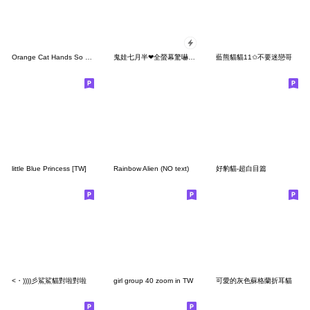
Orange Cat Hands So Cute!
鬼娃七月半❤全螢幕驚嚇指數★★★★★
藍熊貓貓11✩不要迷戀哥
little Blue Princess [TW]
Rainbow Alien (NO text)
好豹貓-超白目篇
<・))))彡鯊鯊貓對啦對啦
girl group 40 zoom in TW
可愛的灰色蘇格蘭折耳貓