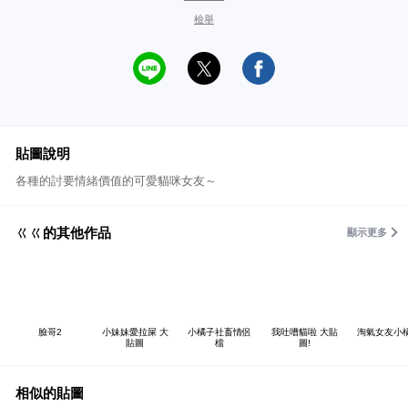
檢舉
貼圖說明
各種的討要情緒價值的可愛貓咪女友～
ㄍㄍ的其他作品
顯示更多
臉哥2
小妹妹愛拉屎 大
小橘子社畜情侶
我吐嘈貓啦 大貼
淘氣女友小
貼圖
檔
圖!
相似的貼圖