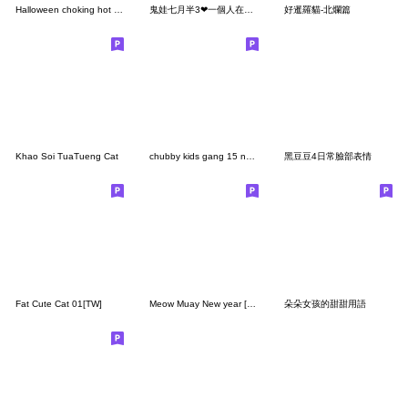
Halloween choking hot girl Xiaoke Penny
鬼娃七月半3❤一個人在井裡好孤單
好暹羅貓-北爛篇
Khao Soi TuaTueng Cat
chubby kids gang 15 no text
黑豆豆4日常臉部表情
Fat Cute Cat 01[TW]
Meow Muay New year [TW]
朵朵女孩的甜甜用語