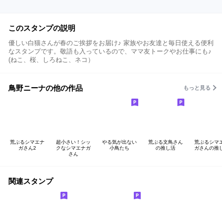
このスタンプの説明
優しい白猫さんが春のご挨拶をお届け♪ 家族やお友達と毎日使える便利
なスタンプです。敬語も入っているので、ママ友トークやお仕事にも♪
(ねこ、桜、しろねこ、ネコ）
鳥野ニーナの他の作品
もっと見る
荒ぶるシマエナ
超小さい！シッ
やる気が出ない
荒ぶる文鳥さん
荒ぶるシマ
ガさん2
クなシマエナガ
小鳥たち
の推し活
ガさんの推
さん
関連スタンプ