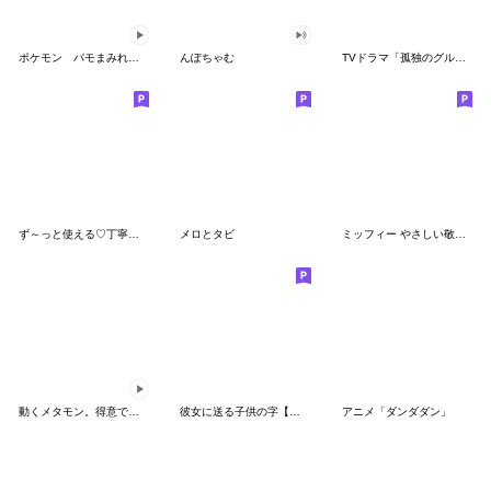
ポケモン パモまみれスタンプ
んぽちゃむ
TVドラマ「孤独のグルメ」
ず～っと使える♡丁寧な敬語お辞儀スタンプ
メロとタビ
ミッフィー やさしい敬語スタンプ
動くメタモン。得意でも苦手でもへんしん！
彼女に送る子供の字【カップル・彼氏】
アニメ「ダンダダン」