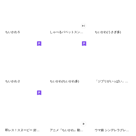
ちいかわ５
しゃべるパペットスンスン（GOOD）
ちいかわ(うさぎ多)
ちいかわ２
ちいかわ(ちいかわ多)
「ジブリがいっぱい」スタンプ
即レス！スヌーピー 好印象な長文スタンプ
アニメ『ちいかわ』動くLINEスタンプ vol.1
ウマ娘 シンデレラグレイ かんたんオグリ