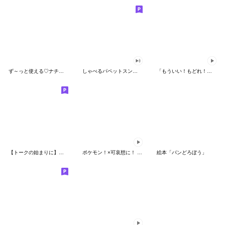
ず～っと使える♡ナチュラルガール
しゃべるパペットスンスン（HAPPY）
「もういい！もどれ！ピカチュウ！」
【トークの始まりに】ゆるカワ♪スヌーピー
ポケモン！×可哀想に！ ムチっとスタンプ
絵本「パンどろぼう」