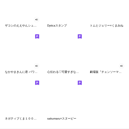
ザコシのええやんシューシュースタンプ
Dyticaスタンプ
トムとジェリー×くまみね
なかやまきんに君 パワー!!スタンプ
心伝わる♡可愛すぎない大人の長文スタンプ
劇場版『チェンソーマン レゼ篇』
ネガティブくま１００％ 憂鬱な一日
sakumaru×スヌーピー