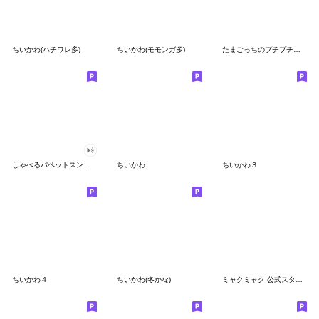
ちいかわ(ハチワレ多)
ちいかわ(モモンガ多)
たまごっちのプチプチおみせっち
しゃべるパペットスンスン
ちいかわ
ちいかわ３
ちいかわ４
ちいかわ(冬かな)
ミャクミャク 公式スタンプ第２弾