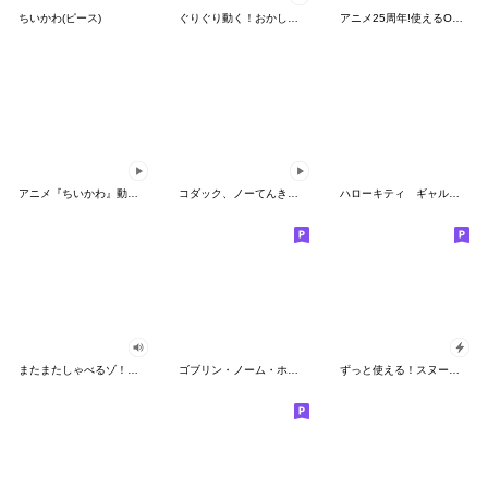
ちいかわ(ピース)
ぐりぐり動く！おかしなポケモンスタンプ
アニメ25周年!使えるONE PIECEスタンプ
アニメ『ちいかわ』動くLINEスタンプ vol.2
コダック、ノーてんきに悩み中！
ハローキティ ギャルバイブス♡
またまたしゃべるゾ！クレヨンしんちゃん
ゴブリン・ノーム・ホーン
ずっと使える！スヌーピーのグリーティング