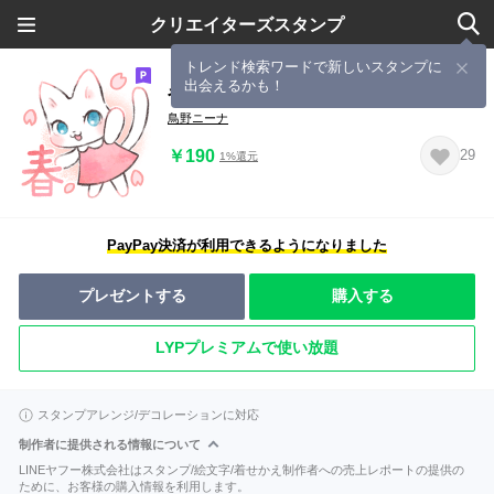
クリエイターズスタンプ
トレンド検索ワードで新しいスタンプに
出会えるかも！
やさしい白猫さん♡春のご挨拶
鳥野ニーナ
￥190
29
1%還元
PayPay決済が利用できるようになりました
プレゼントする
購入する
LYPプレミアムで使い放題
スタンプアレンジ/デコレーションに対応
制作者に提供される情報について
LINEヤフー株式会社はスタンプ/絵文字/着せかえ制作者への売上レポートの提供の
ために、お客様の購入情報を利用します。