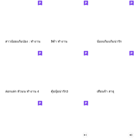
สาวน้อยแก้มป่อง : ทำงาน
ลิต้า ทำงาน
น้องแก้มแก้มน่ารัก
ล่อกแล่ก หัวมน ทำงาน 4
ตุ้ยนุ้ยน่ารัก3
เทียนจ้า สาธุ