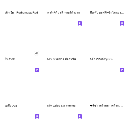
เด็กเฮีย - RedremasteRed
พาร์เฟ่ต์ : สติกเกอร์ทำงาน
ดึ๊บ ดึ๊บ ออฟฟิศซินโดรม เจ็ด
โพก้าซัง
MD: นายช่าง มืออาชีพ
ลิต้า เวิร์กกิ้งวูแมน
เหมียวขอ
silly calico cat memes
❤️ลิซ่า หน้าตลก หน้ากวน!❤️