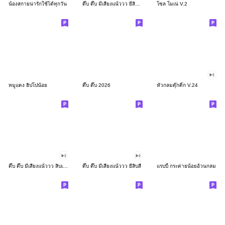
น้องสกายน่ารักใช้ได้ทุกวัน
ดึ๊บ ดึ๊บ มีเสียงแน้ววว ยี่สิบสอง
โซล โมเน่ V.2
หมูแดง ฮิปโปน้อย
ดึ๊บ ดึ๊บ 2026
หัวกลมดุ๊กดิ๊ก V.24
ดึ๊บ ดึ๊บ มีเสียงแน้ววว สิบเก้า
ดึ๊บ ดึ๊บ มีเสียงแน้ววว ยี่สิบสี่
แรบบี้ กระต่ายน้อยอ้วนกลม