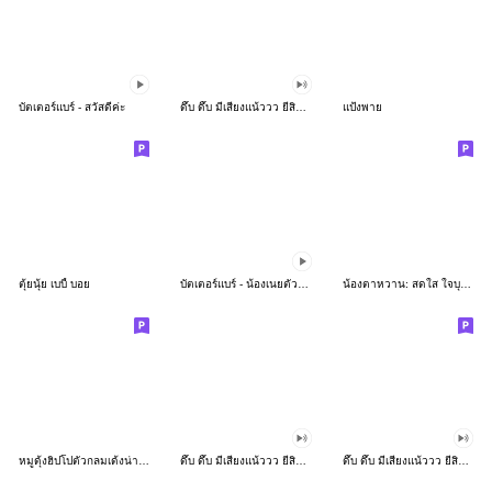
บัตเตอร์แบร์ - สวัสดีค่ะ
ดึ๊บ ดึ๊บ มีเสียงแน้ววว ยี่สิบห้า
แป้งพาย
ตุ้ยนุ้ย เบบี้ บอย
บัตเตอร์แบร์ - น้องเนยตัวตึง พุงเต่ง
น้องตาหวาน: สดใส ใจบุญ (สีพาสเทล)
หมูดุ้งฮิปโปตัวกลมเด้งน่ารัก
ดึ๊บ ดึ๊บ มีเสียงแน้ววว ยี่สิบเจ็ด
ดึ๊บ ดึ๊บ มีเสียงแน้ววว ยี่สิบหก