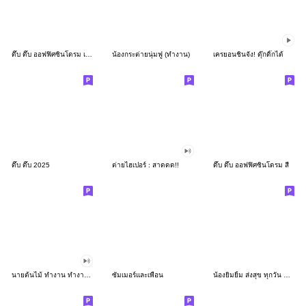
ดึ๊บ ดึ๊บ ออฟฟิศซินโดรม เก้า
น้องกระต่ายนุ่มฟู (ทำงาน)
เครยอนชินจัง! ดุ๊กดิ๊กได้
ดึ๊บ ดึ๊บ 2025
ต่ายไฮเปอร์ : สาดดด!!
ดึ๊บ ดึ๊บ ออฟฟิศซินโดรม สี่
นายต้นไม้ ทำงาน ทำงาน ทำงาน!!!
ซัมเมอร์และเพื่อน
น้องยิมยิ้ม ส่งสุข ทุกวัน CutePastel THA