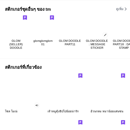
สติกเกอร์ชุดอื่นๆ ของ tm
ดูเพิ่ม
GLOM
glomglomglom
GLOM DOODLE
GLOM DOODLE
GLOM DOO
(SELLER)
01
PART11
: MESSAGE
PART18 : D
DOODLE
STICKER
STAMP
สติกเกอร์ที่เกี่ยวข้อง
โซล โมเน่
เจ้าหมูดุ้งฮิปโปน้อยน่ารัก
อ้วนกลม หมาน้อยแสนซน