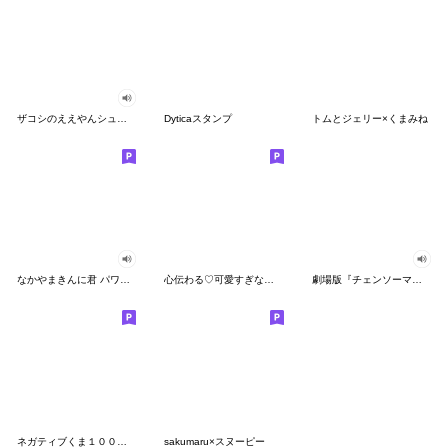
ザコシのええやんシューシュースタンプ
Dyticaスタンプ
トムとジェリー×くまみね
なかやまきんに君 パワー!!スタンプ
心伝わる♡可愛すぎない大人の長文スタンプ
劇場版『チェンソーマン レゼ篇』
ネガティブくま１００％ 憂鬱な一日
sakumaru×スヌーピー