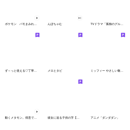
ポケモン パモまみれスタンプ
んぽちゃむ
TVドラマ「孤独のグルメ」
ず～っと使える♡丁寧な敬語お辞儀スタンプ
メロとタビ
ミッフィー やさしい敬語スタンプ
動くメタモン。得意でも苦手でもへんしん！
彼女に送る子供の字【カップル・彼氏】
アニメ「ダンダダン」