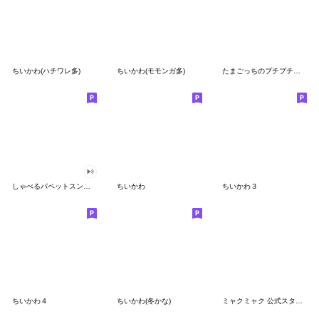
ちいかわ(ハチワレ多)
ちいかわ(モモンガ多)
たまごっちのプチプチおみせっち
しゃべるパペットスンスン
ちいかわ
ちいかわ３
ちいかわ４
ちいかわ(冬かな)
ミャクミャク 公式スタンプ第２弾