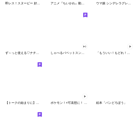
即レス！スヌーピー 好印象な長文スタンプ
アニメ『ちいかわ』動くLINEスタンプ vol.1
ウマ娘 シンデレラグレイ かんたんオグリ
ず～っと使える♡ナチュラルガール
しゃべるパペットスンスン（HAPPY）
「もういい！もどれ！ピカチュウ！」
【トークの始まりに】ゆるカワ♪スヌーピー
ポケモン！×可哀想に！ ムチっとスタンプ
絵本「パンどろぼう」