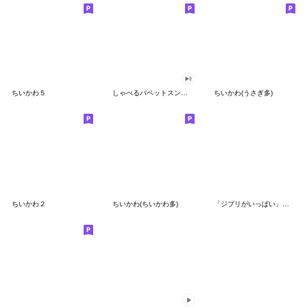
ちいかわ５
しゃべるパペットスンスン（GOOD）
ちいかわ(うさぎ多)
ちいかわ２
ちいかわ(ちいかわ多)
「ジブリがいっぱい」スタンプ