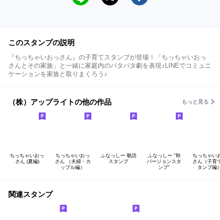
このスタンプの説明
『ちっちゃいおっさん』の子育てスタンプが登場！「ちっちゃいおっ
さんとその家族」と一緒に家庭内のバタバタ劇を表現♪LINEでコミュニ
ケーションを家族と取りまくろう♪
（株）アップライトの他の作品
もっと見る
ちっちゃいおっ
ちっちゃいおっ
ふなっしー 敬語
ふなっしー "秋
ちっちゃい
さん (夏編)
さん （夫婦・カ
スタンプ
バージョンスタ
さん（子育
ップル編）
ンプ"
タンプ編
関連スタンプ