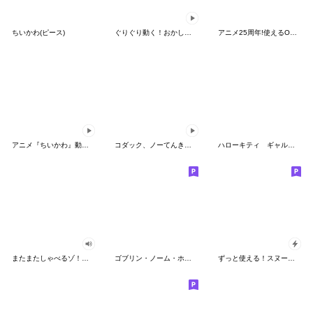
ちいかわ(ピース)
ぐりぐり動く！おかしなポケモンスタンプ
アニメ25周年!使えるONE PIECEスタンプ
アニメ『ちいかわ』動くLINEスタンプ vol.2
コダック、ノーてんきに悩み中！
ハローキティ ギャルバイブス♡
またまたしゃべるゾ！クレヨンしんちゃん
ゴブリン・ノーム・ホーン
ずっと使える！スヌーピーのグリーティング