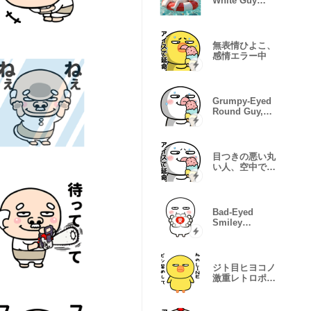
White Guy
Daily Stickers
無表情ひよこ、
感情エラー中
Grumpy-Eyed
Round Guy,
Mood Glitch
目つきの悪い丸
い人、空中でバ
グる
Bad-Eyed
Smiley
Reactions
ジト目ヒヨコノ
激重レトロポッ
プ