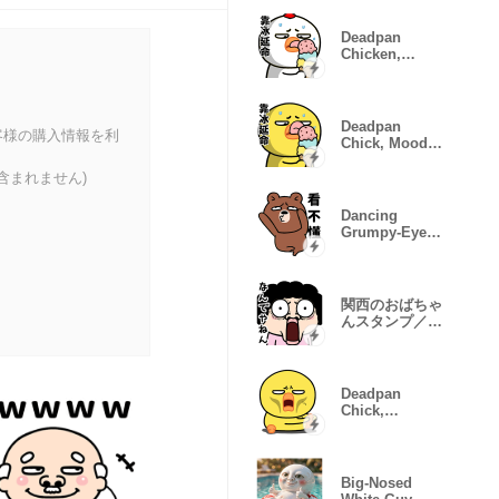
Deadpan
Chicken,
Mood
Breakdown
Deadpan
客様の購入情報を利
Chick, Mood
Error
含まれません)
Dancing
Grumpy-Eyed
Bear Pop-up.
関西のおばちゃ
んスタンプ／ツ
ッコミ満載
Deadpan
Chick,
Glitching
Moods
Big-Nosed