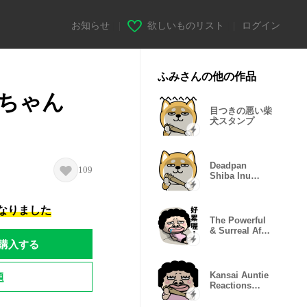
お知らせ
|
欲しいものリスト
|
ログイン
ふみさんの他の作品
ちゃん
目つきの悪い柴
犬スタンプ
Deadpan
109
Shiba Inu
Popup
Stickers
になりました
The Powerful
& Surreal Afro
Lady Life
購入する
題
Kansai Auntie
Reactions
Pack