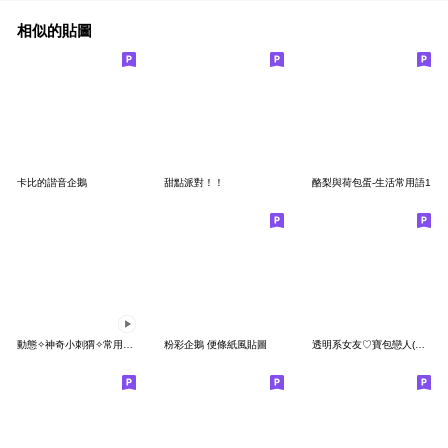
相似的貼圖
卡比的諧音企鵝
甜點派對！！
酪梨與荷包蛋-生活常用語1
動態✧神奇小刺猬✧常用好用
粉彩企鵝 便條紙風貼圖
透明系女友♡寶包戀人(女友篇)