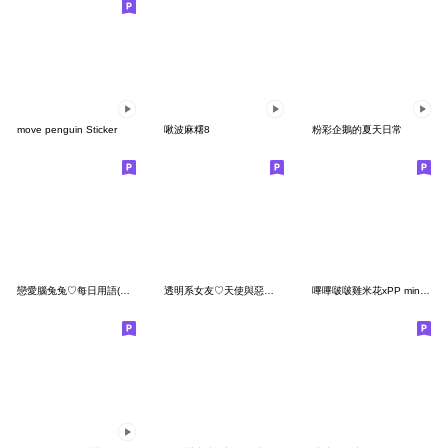
move penguin Sticker
啾波麻糬8
粉彩企鵝的夏天日常
戀愛腦兔兔♡每日用語(夏季色彩)
透明系女友♡天使與惡魔(女友篇)
嗶嗶啵啵雞米花xPP mini 小小企鵝