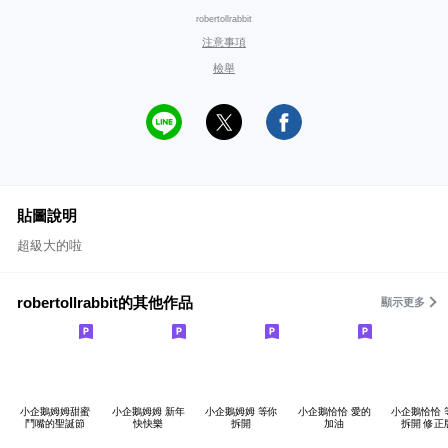
robertollrabbit
注意事項
檢舉
貼圖說明
超級大的啦
robertollrabbit的其他作品
顯示更多
小企鵝姆姆甜蜜
小企鵝姆姆 新年
小企鵝姆姆 等你
小企鵝恰恰 愛的
小企鵝恰恰 
鬥嘴的聖誕節
快快樂
拆開
加油
拆開 修正