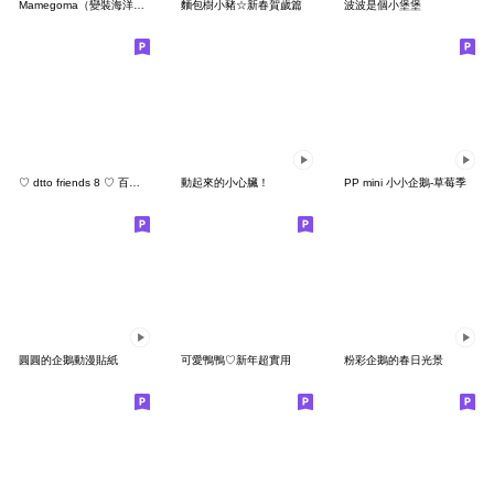
Mamegoma（變裝海洋生物篇♪）
麵包樹小豬☆新春賀歲篇
波波是個小堡堡
♡ dtto friends 8 ♡ 百變腸太郎
動起來的小心臟！
PP mini 小小企鵝-草莓季
圓圓的企鵝動漫貼紙
可愛鴨鴨♡新年超實用
粉彩企鵝的春日光景