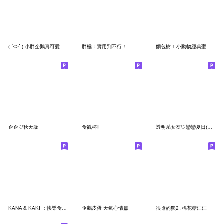
( ˊ̱˂˃ˋ̱ ) 小胖企鵝真可愛
胖極：實用到不行！
麵包樹 ♪ 小動物經典聖誕節
企企♡秋天版
食戳杯哩
透明系女友♡戀戀夏日(女友篇)
KANA & KAKI ：快樂食物 1
企鵝皮蛋 天氣心情篇
很嗆的熊2 .棉花糖汪汪