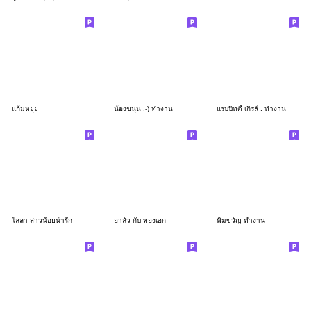
แก้มหยุย
น้องขนุน :-) ทำงาน
แรบบิทตี้ เกิรล์ : ทำงาน
ไลลา สาวน้อยน่ารัก
อาลัว กับ ทองเอก
พิมขวัญ-ทำงาน