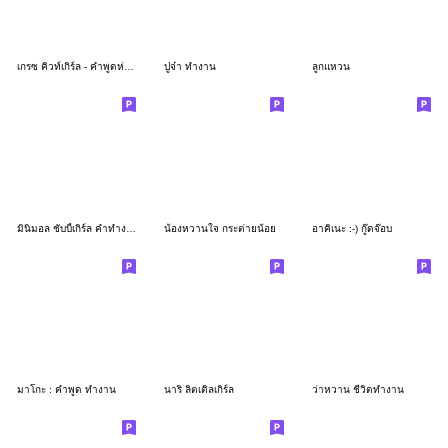
เกรซ คิวท์เกิร์ล - คำพูดห่วงใยนะคะ
ปูจ๋า ทำงาน
ลูกแหวน
มินิมอล ชับบี้เกิร์ล คำทำงาน
น้องหวานใจ กระต่ายน้อย
อาคิเนะ :-) กู๊ดจ๊อบ
มาโกะ : คำพูด ทำงาน
นาริ ลิตเติลเกิร์ล
ว่าหวาน ชีวิตทำงาน