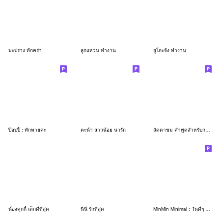
มะปราง ทักคร่า
ลูกแหวน ทำงาน
ยูโกะจัง ทำงาน
ป๊อปปี้ : ทักทายค่ะ
คะน้า สาวน้อย น่ารัก
ลัดดาชม คำพูดสำหรับการทำงาน
น้องคุกกี้ เด็กดีที่สุด
นีนี่ รักที่สุด
MinMin Minimal : วันดีๆ กับงานดีๆ