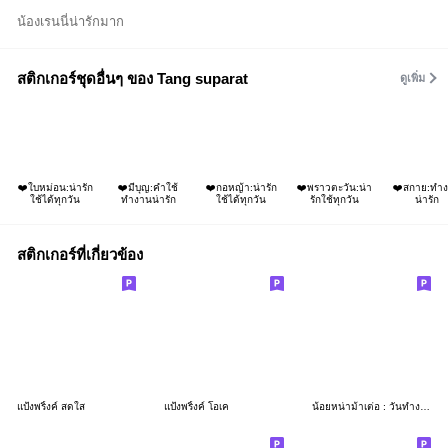
น้องเรนนี่น่ารักมาก
สติกเกอร์ชุดอื่นๆ ของ Tang suparat
ดูเพิ่ม
❤️ใบหม่อน:น่ารัก
❤️มีบุญ:คำใช้
❤️กอหญ้า:น่ารัก
❤️พราวตะวัน:น่า
❤️สกาย:ทำ
ใช้ได้ทุกวัน
ทำงานน่ารัก
ใช้ได้ทุกวัน
รักใช้ทุกวัน
น่ารัก
สติกเกอร์ที่เกี่ยวข้อง
แป้งพริ้งค์ สดใส
แป้งพริ้งค์ โอเค
น้อยหน่าม้าเต่อ : วันทำงาน