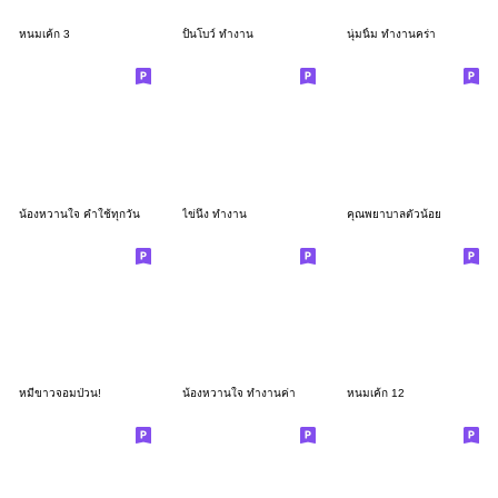
หนมเค้ก 3
ปั้นโบว์ ทำงาน
นุ่มนิ้ม ทำงานคร่า
น้องหวานใจ คำใช้ทุกวัน
ไข่นึ่ง ทำงาน
คุณพยาบาลตัวน้อย
หมีขาวจอมป่วน!
น้องหวานใจ ทำงานค่า
หนมเค้ก 12