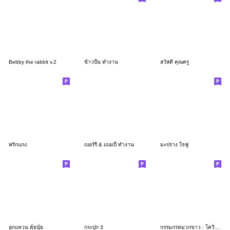
Bebby the rabbit v.2
ข้าวปั้น ทำงาน
สวัสดี คุณครู
พริกแกง.
เบอร์รี่ & แบมบี้ ทำงาน
มะปราง ใจฟู
ลูกแหวน ตุ้ยนุ้ย
กระปุก 3
กรรมกรหมวกขาว : โควิดนี้บาลต้องรอด