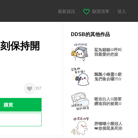
最新資訊
|
願望清單
|
登入
DDSB的其他作品
刻刻保持開
鯊魚貓貓✩呼叫
我最愛的把拔
飄飄小幽靈✩窮
鬼們集合囉!!!✩
357
啾吉白人✩誰要
購買
鑽進我的被窩✩
胖嘟嘟小饅頭人
❤️放個屁臭死你