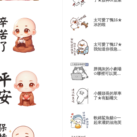
了★股神or韭菜
太可愛了鴨16★
冰的啦
太可愛了鴨17★
我知道你很急但
你先別急
胖搗灰的小劇場
✩哪裡可以買的
到藍莓✩
小饅頭長的草率
了★有點嘴欠
軟綿鯊魚貓✩一
起來灌奶油泡芙