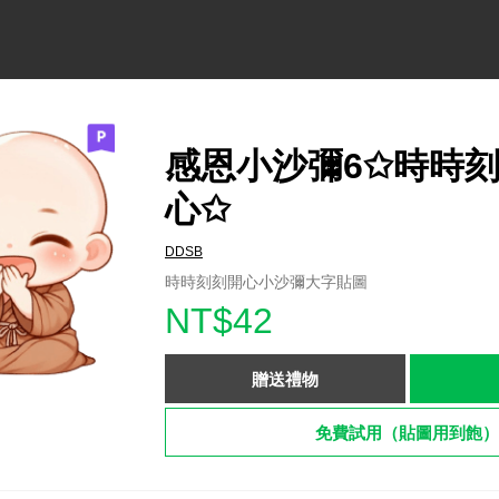
感恩小沙彌6✩時時
心✩
DDSB
時時刻刻開心小沙彌大字貼圖
NT$42
贈送禮物
免費試用（貼圖用到飽）