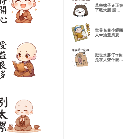
草率妹子★正在
下載大腦 請見
諒!
世界名畫小饅頭
人❤️油畫風夏天
日常
厭世水豚仔✩你
是在大聲什麼
啦!!✩