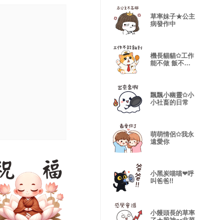
草率妹子★公主
病發作中
機長貓貓✩工作
能不做 飯不能
不吃✩
飄飄小幽靈✩小
小社畜的日常
萌萌情侶✩我永
遠愛你
小黑炭喵喵❤呼
叫爸爸!!
小饅頭長的草率