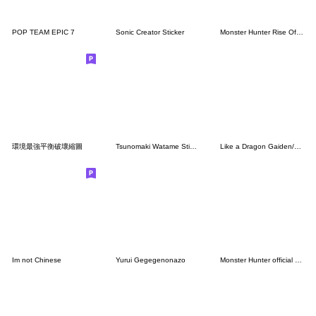
POP TEAM EPIC 7
Sonic Creator Sticker
Monster Hunter Rise Official Stickers 3
環境最強平衡破壞縮圖
Tsunomaki Watame Sticker Vol.2
Like a Dragon Gaiden/Like a Dragon 8
Im not Chinese
Yurui Gegegenonazo
Monster Hunter official "e-jang" Sticker