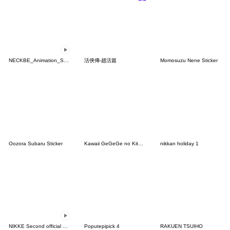
NECKBE_Animation_Sticker
活俠傳-趙活篇
Momosuzu Nene Sticker
Oozora Subaru Sticker
Kawaii GeGeGe no Kitaro7
nikkan holiday 1
NIKKE Second official Sticker
Poputepipick 4
RAKUEN TSUIHO