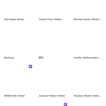
Akai Haato Sticker
Yuzuki Choco Sticker
Monster Hunter official fan site Sticker
Workcats
開司
hololive 3rdGeneration Irasutoya revised
MANGA like Sticker
Juufuutei Raden Sticker
Houshou Marine Sticker Vol.2