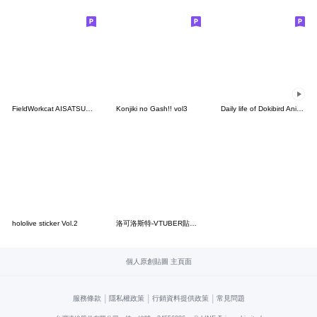
FieldWorkcat AISATSU&OHENJI
Konjiki no Gash!! vol3
Daily life of Dokibird Animated Stickers
hololive sticker Vol.2
洛可洛斯特-VTUBER貼圖03
個人原創貼圖 主頁面
|
|
|
服務條款
隱私權政策
行銷資料提供政策
常見問題