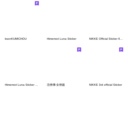
ksonKUMICHOU
Himemori Luna Sticker
NIKKE Official Sticker 6th Batch
Himemori Luna Sticker Vol.2
活俠傳-女俠篇
NIKKE 3rd official Sticker