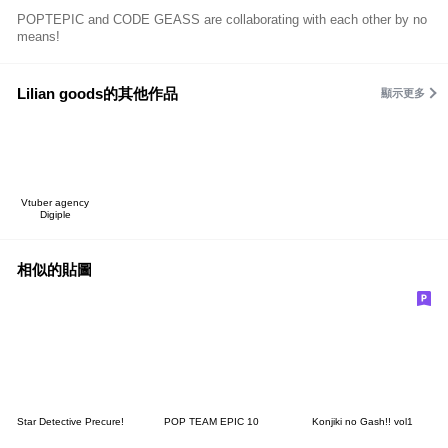
POPTEPIC and CODE GEASS are collaborating with each other by no
means!
Lilian goods的其他作品
顯示更多
Vtuber agency
Digiple
相似的貼圖
Star Detective Precure!
POP TEAM EPIC 10
Konjiki no Gash!! vol1