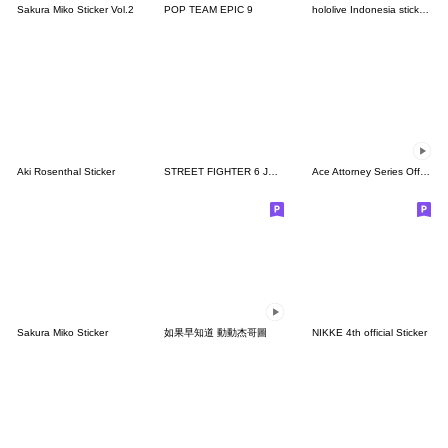
Sakura Miko Sticker Vol.2
POP TEAM EPIC 9
hololive Indonesia sticker Vol.2
Aki Rosenthal Sticker
STREET FIGHTER 6 JURI!! Stickers
Ace Attorney Series Official Stickers
Sakura Miko Sticker
如果早知道 動動杰哥圖
NIKKE 4th official Sticker