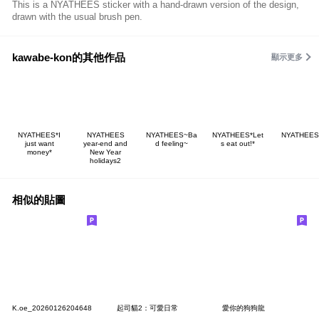
This is a NYATHEES sticker with a hand-drawn version of the design,
drawn with the usual brush pen.
kawabe-kon的其他作品
顯示更多
NYATHEES*I
NYATHEES
NYATHEES~Ba
NYATHEES*Let
NYATHEES-
just want
year-end and
d feeling~
s eat out!*
money*
New Year
holidays2
相似的貼圖
K.oe_20260126204648
起司貓2：可愛日常
愛你的狗狗龍