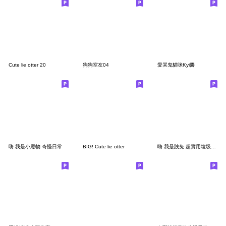
Cute lie otter 20
狗狗室友04
愛哭鬼貓咪Kyi醬
嗨 我是小廢物 奇怪日常
BIG! Cute lie otter
嗨 我是跩兔 超實用垃圾話日常