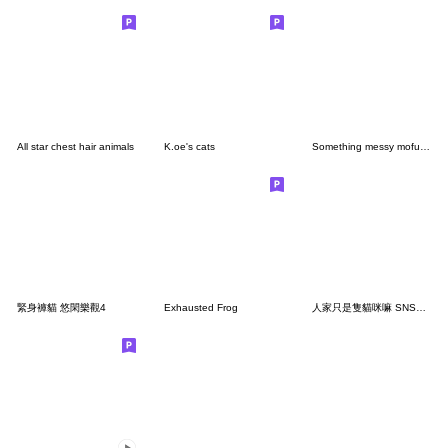
All star chest hair animals
K.oe's cats
Something messy mofucan dog
緊身褲貓 悠閑樂觀4
Exhausted Frog
人家只是隻貓咪嘛 SNS精選集