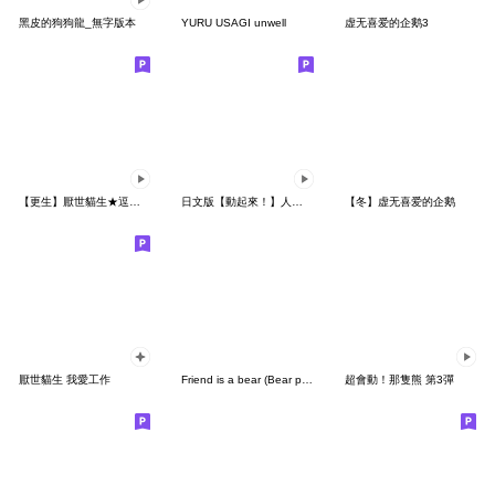
黑皮的狗狗龍_無字版本
YURU USAGI unwell
虚无喜爱的企鹅3
【更生】厭世貓生★逗趣日常★
日文版【動起來！】人家只是隻貓咪嘛7
【冬】虚无喜爱的企鹅
厭世貓生 我愛工作
Friend is a bear (Bear painting)6
超會動！那隻熊 第3彈