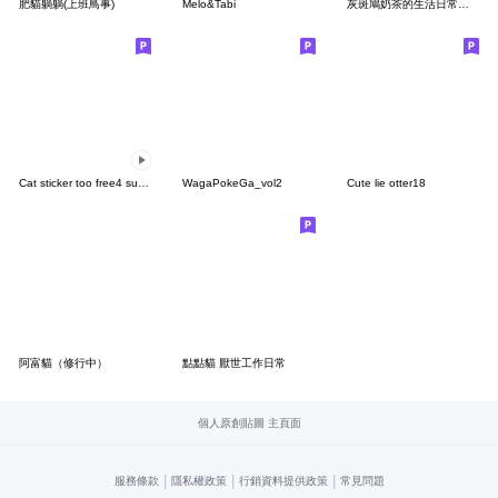
肥貓躺躺(上班鳥事)
Melo&Tabi
灰斑鳩奶茶的生活日常（修訂版）
Cat sticker too free4 summer(TW)
WagaPokeGa_vol2
Cute lie otter18
阿富貓（修行中）
點點貓 厭世工作日常
個人原創貼圖 主頁面
|
|
|
服務條款
隱私權政策
行銷資料提供政策
常見問題