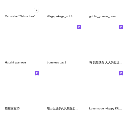
Cat sticker"Neko-chan"3(Taiwan)
Wagapokega_vol.4
goblin_gnome_horn
Hacchinpamosu
boneless cat 1
嗨 我是跩兔 大人的厭世好崩潰
貓貓室友25
剛出生沒多久只想躲起來。續篇
Love mode -Happy KUMA