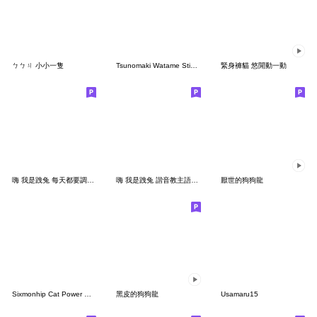
ㄅㄅㄐ 小小一隻
Tsunomaki Watame Sticker Vol.2
緊身褲貓 悠閒動一動
嗨 我是跩兔 每天都要調皮搗蛋
嗨 我是跩兔 諧音教主語帶微諧
厭世的狗狗龍
Sixmonhip Cat Power 起司貓 1
黑皮的狗狗龍
Usamaru15