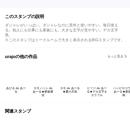
このスタンプの説明
ダジャレがいっぱい。ダジャレなのに意外と使いやすい。毎日使え
る。知人にも仕事にも家族にも。大きな文字が見やすい。デカ文字
系。
※このスタンプはトークルームで大きく表示されるBIGスタンプです。
urajoの他の作品
もっと見る
あひる de あー
カモノハシ de
カモ de あーる
ヒツジ de あー
ハシビロコウ 
る
あーる★家族通
★夏の天気
る★デカ文字＆
あーる★家
信
カラフル
絡
関連スタンプ