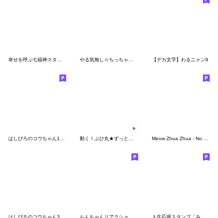
幸せを呼ぶ七福神スタンプ〈その13〉
やる気無し☆ちっちゃいハシビロコウ①
【デカ文字】わるニャン9
はしびろのコウちゃん15【BIGでジャンボ】
動く！ぶひ丸★ずっと使える楽しい会話ブヒ
Meow Zhua Zhua - No.29 -
はしびろのコウちゃん37【３Dの夏】
らんちゃんリアクションでかっ③
人生応援スタンプ「みちざねくん」09