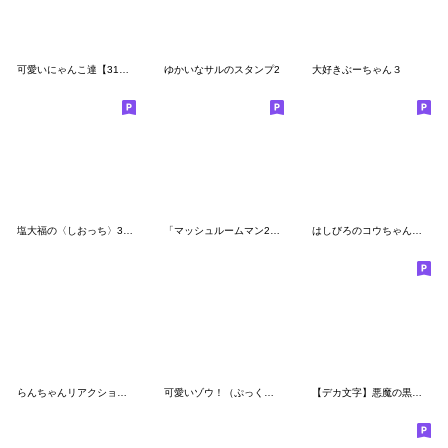
可愛いにゃんこ達【31】毎日使える吹き出し
ゆかいなサルのスタンプ2
大好きぶーちゃん３
塩大福の〈しおっち〉3 敬語
「マッシュルームマン2」の敬語スタンプ
はしびろのコウちゃん３【毎日小さく】
らんちゃんリアクションでかっ⑥
可愛いゾウ！（ぷっくり３D）
【デカ文字】悪魔の黒ちゃん25