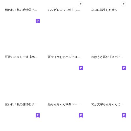
伝われ！私の感情③リアルらんちゃん
ハシビロコウに転生した王様 2
ネコに転生した犬 9
可愛いにゃんこ達【25】気持ちスタンプ
夏☆イケおじハシビロコウ
おはうさ再び【スパイの春】
伝われ！私の感情②リアルらんちゃん
新らんちゃん秋冬バージョン
でか文字らんちゃんにゃ吉