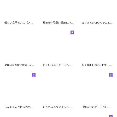
優しい女子と共に【あると助かるスタンプ】
夏BIG☆可愛い眼差しハシビロコウ②
はしびろのコウちゃん36【夏だ！祭だ！】
夏BIG☆可愛い眼差しハシビロコウ①
ちょいワルくま「ぶん太」28 敬語スタンプ
茶々丸3ｄになる★ず～っと使い倒せる敬語
らんちゃんとにゃ吉のでか文字挨拶(再販)
らんちゃんリアクションでかっ⑤
【組み合わせ】ぶさいく犬30