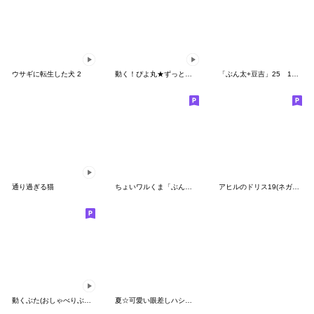
ウサギに転生した犬 2
動く！ぴよ丸★ずっと使える楽しい会話★
「ぶん太+豆吉」25 1年中使えるスタンプ
通り過ぎる猫
ちょいワルくま「ぶん太」31
アヒルのドリス19(ネガティブ入り)
動くぶた(おしゃべりぶーたん2）
夏☆可愛い眼差しハシビロコウ②