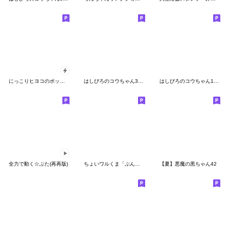
にっこりヒヨコのポップアップスタンプ
はしびろのコウちゃん31【+ピヨ】
はしびろのコウちゃん13【大人なスタンプ】
全力で動く☆ぶた(再再版)
ちょいワルくま「ぶん太」33 送りやすい
【夏】悪魔の黒ちゃん42