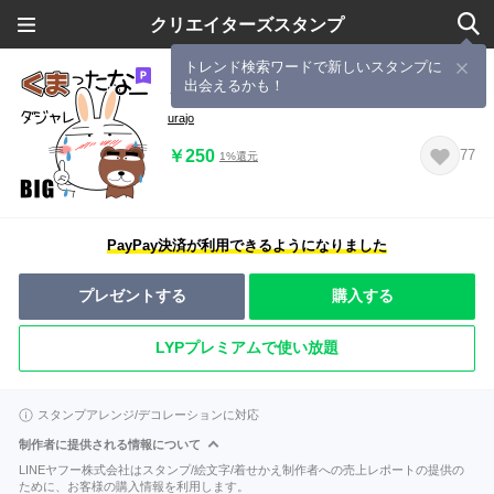
クリエイターズスタンプ
トレンド検索ワードで新しいスタンプに
出会えるかも！
うさぎサン★ビッグなダジャレ
urajo
￥250
77
1%還元
PayPay決済が利用できるようになりました
プレゼントする
購入する
LYPプレミアムで使い放題
スタンプアレンジ/デコレーションに対応
制作者に提供される情報について
LINEヤフー株式会社はスタンプ/絵文字/着せかえ制作者への売上レポートの提供の
ために、お客様の購入情報を利用します。