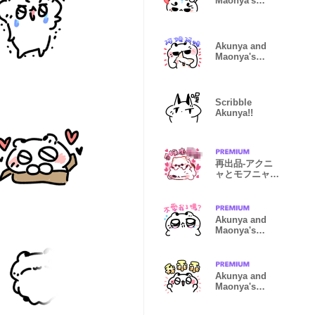
Maonya's
couple3
Akunya and
Maonya's
couple3.
Scribble
Akunya!!
再出品-アクニ
ャとモフニャ.
幻の猫日常2
Akunya and
Maonya's
love2
Akunya and
Maonya's
big02