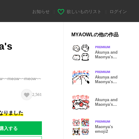
お知らせ
|
欲しいものリスト
|
ログイン
MYAOWLの他の作品
a's
Akunya and
Maonya's
emoji move2
Akunya and
w~~meow~~meow~~
Maonya's
EMO3
2,561
Akunya and
Maonya's
Event rerun
になりました
Maonya's
購入する
emoji2