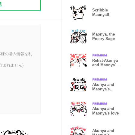
題
Scribble
Maonya!!
Maonya, the
Poetry Sage
客様の購入情報を利
Relist-Akunya
and Maonya's
含まれません)
EMO3(no
words
Akunya and
Maonya's
EMO2
Akunya and
Maonya's love
Akunya and