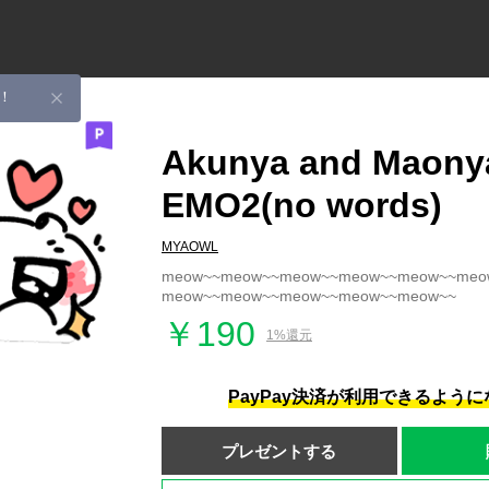
！
Akunya and Maony
EMO2(no words)
MYAOWL
meow~~meow~~meow~~meow~~meow~~meo
meow~~meow~~meow~~meow~~meow~~
￥190
1%還元
PayPay決済が利用できるよう
プレゼントする