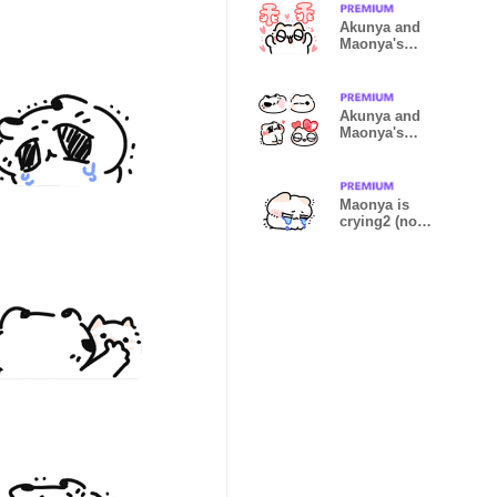
Akunya and
Maonya's
big01
Akunya and
Maonya's
emoji2
Maonya is
crying2 (no
words)