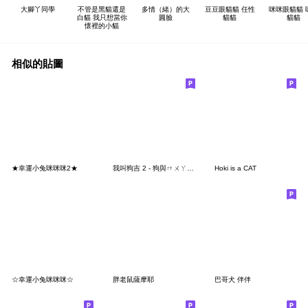
大腳丫同學
不管是黑貓還是
多情（緒）的大
豆豆眼貓貓 任性
咪咪眼貓貓 
白貓 我只想當你
圓臉
貓貓
貓貓
懷裡的小貓
相似的貼圖
★幸運小兔咪咪咪2★
我叫狗吉 2 - 狗與ㄇㄨㄚˇ吉
Hoki is a CAT
☆幸運小兔咪咪咪☆
胖老鼠薩摩耶
巴哥犬 伴伴