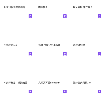
厭世但很快樂的狗狗
咧哩狗 2
麻鼠麻鼠 第二彈！
小滿ㄉ貼1.o
魚餅-情緒化的小狐狸
米碰碰到你！
小綿羊梅洛 - 滿滿的愛
又煩又可愛dinosaur
蠻好笑的貝貝2.0