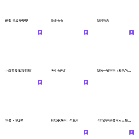
酪梨-超級變變變
暴走兔兔
我叫狗吉
小薩要發瘋(復刻版）
考生兔FAT
我的一號狗狗（和他的星星）
狗醬 × 第2彈
對話框系列｜年糕君
卡哇伊婷婷醬再次出擊！！！