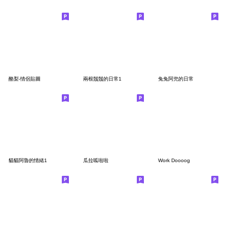
酪梨-情侶貼圖
兩根鬚鬚的日常1
兔兔阿兜的日常
貓貓阿魯的情緒1
瓜拉呱啦啦
Work Doooog