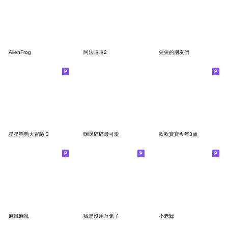
AlienFrog
阿法嘻嘻2
尖尖的朋友們
星星狗狗大冒險 3
咪咪貓貓最可愛
軟軟寶寶今年3歲
麻鼠麻鼠
我是沒用ㄉ兔子
小老鱷