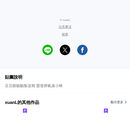
© xuanL
注意事項
檢舉
貼圖說明
豆豆眼貓貓叛逆期 愛發脾氣臭小咪
xuanL的其他作品
顯示更多