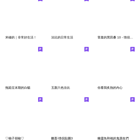
米碰的｜非常好生活！
洽比的日常生活
害羞的黑田桑 10 - 情侶實用篇
拖延症末期的白貓
五顏六色洽比
你看我炙熱的內心
♡柚子胡椒♡
酪梨-情侶貼圖3
幽靈魚和祂的鬼朋友們