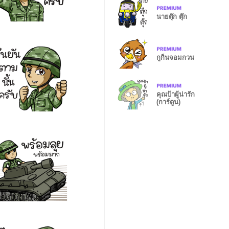
นายตุ๊ก ตุ๊ก
กูกิ้นจอมกวน
คุณป้าผู้น่ารัก
(การ์ตูน)