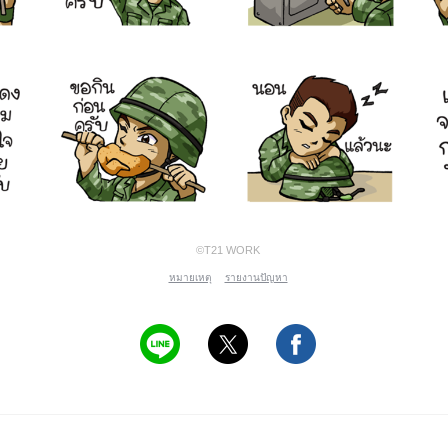
©T21 WORK
หมายเหตุ
รายงานปัญหา