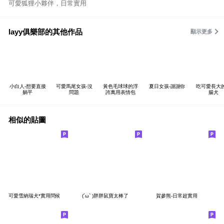
可愛狐狸小夥伴，日常實用
layy俱樂部的其他作品
顯示更多
小白人-想要直接
可愛馬尾女孩-沒
黃色毛球球的浮
夏日女孩-謝謝你
吃可愛長大
躺平
問題
誇萬用表情包
腸犬
相似的貼圖
可愛雪納瑞犬*實用問候
(´ω` )胖胖鼠寶太棒了
賀參熊-日常超實用