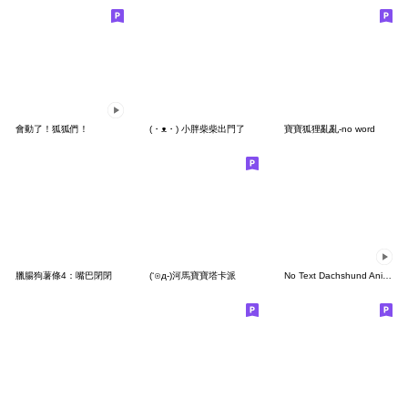
會動了！狐狐們！
(・ᴥ・) 小胖柴柴出門了
寶寶狐狸亂亂-no word
臘腸狗薯條4：嘴巴閉閉
(‘⊙д-)河馬寶寶塔卡派
No Text Dachshund Animated (Red)