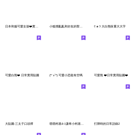
日本和服可愛女孩❤️實用問候
小狐狸亂亂和好友的聖誕節 (中文)
ʕ·ᴥ·ʔ 大白熊保重大大字
可愛白熊❤️ 日常實用貼圖
(*‘ v`*) 可愛小恐龍有空嗎
可愛熊 ❤️日常實用貼圖❤️
大貼圖-三太子口頭禪
萌萌柯基4✩謙卑小柯基知道錯了✩
打牌時的日常語錄2