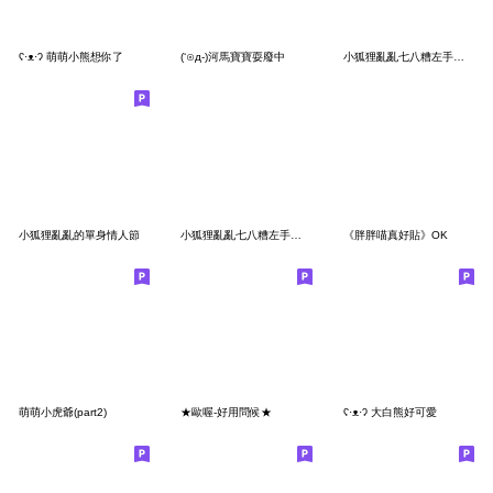
ʕ·ᴥ·ʔ 萌萌小熊想你了
(‘⊙д-)河馬寶寶耍廢中
小狐狸亂亂七八糟左手版(中文)
小狐狸亂亂的單身情人節
小狐狸亂亂七八糟左手版(無字)
《胖胖喵真好貼》OK
萌萌小虎爺(part2)
★歐喔-好用問候★
ʕ·ᴥ·ʔ 大白熊好可愛