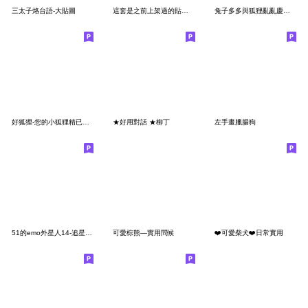
三太子烙台語-大貼圖
這套是之前上架過的貼圖，注意不要重複購買
兔子多多與狐狸亂亂慶全年節慶
好狐狸-您的小狐狸精已上線篇
★好用對話 ★柳丁
左手畫臘腸狗
51的emo外星人14-追星人系列
可愛棕熊—實用問候
❤️可愛柴犬❤️日常實用