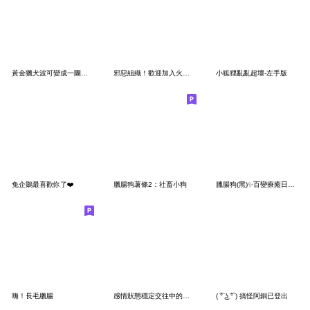
黃金獵犬波可變成一團球-中文
邪惡組織！歡迎加入火箭隊！
小狐狸亂亂超壞-左手版
兔企鵝最喜歡你了❤️
臘腸狗薯條2：社畜小狗
臘腸狗(黑)✨百變療癒日常-夏日篇
嗨！長毛臘腸
感情狀態穩定交往中的暴龍
( ͡° ͜ʖ ͡° ) 搞怪阿銅已登出