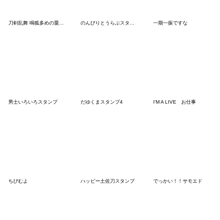
刀剣乱舞 鳴狐多めの粟田口派すたんぷ
のんびりとうらぶスタンプ
一期一振ですな
男士いろいろスタンプ
だゆくまスタンプ4
I'M A LIVE お仕事
ちびむよ
ハッピー土佐刀スタンプ
でっかい！！サモエド