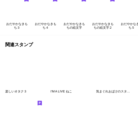
おだやかなきも
おだやかなきも
おだやかなきも
おだやかなきも
おだやかな
ち３
ち４
ちの絵文字
ちの絵文字２
ち５
関連スタンプ
楽しいオタク３
I'M A LIVE ねこ
気まぐれおばけのスタンプ いつつめ（働）