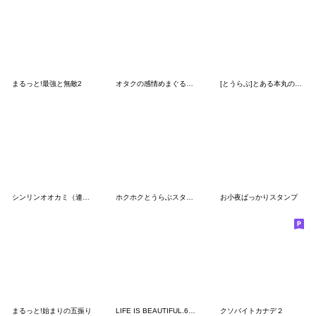
まるっと!最強と無敵2
オタクの感情めまぐるしい
[とうらぶ]とある本丸のスタンプ
シンリンオオカミ（連絡用）
ホクホクとうらぶスタンプ
お小夜ばっかりスタンプ
まるっと!始まりの五振り
LIFE IS BEAUTIFUL.6〜前世からの友♯〜
クソバイトカナデ２