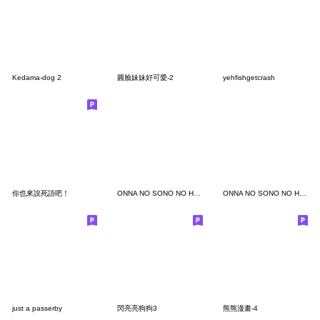
Kedama-dog 2
圓臉妹妹好可愛-2
yehfishgetcrash
你也來說死語吧！
ONNA NO SONO NO HOSHI
ONNA NO SONO NO HOSHI 2
just a passerby
閃亮亮狗狗3
熊熊漫畫-4