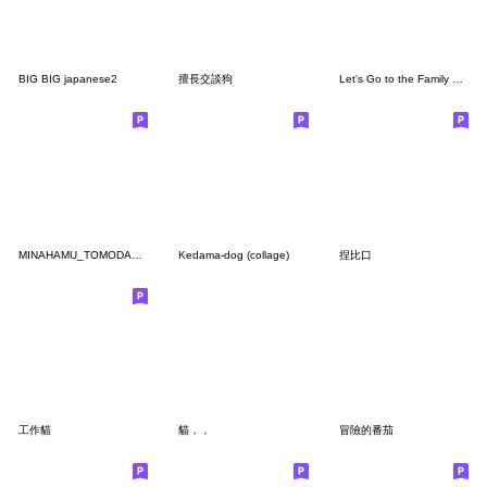
BIG BIG japanese2
擅長交談狗
Let's Go to the Family Restaurant.
MINAHAMU_TOMODACHI_Sticker3
Kedama-dog (collage)
捏比口
工作貓
貓，，
冒險的番茄