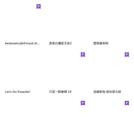
kedamainu(left-hand drawing)
原來白爛是天命2
愛恨爆表狗
Let's Go Karaoke!
只是一顆麻糬 19
送錢來啦-祝你發大財