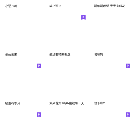
小憩片刻
貓上班 2
新年新希望-天天有錢花
張藝要來
貓沒有時間觀念
嘴替狗
貓沒有學分
鳩米花第10彈-慶祝每一天
想下班2