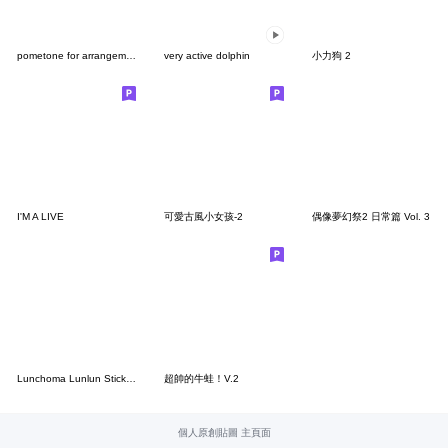
pometone for arrangement
very active dolphin
小力狗 2
I'M A LIVE
可愛古風小女孩-2
偶像夢幻祭2 日常篇 Vol. 3
Lunchoma Lunlun Stickers
超帥的牛蛙！V.2
個人原創貼圖 主頁面