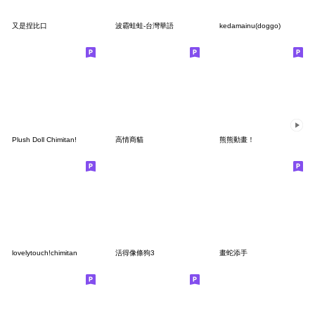
又是捏比口
波霸蛙蛙-台灣華語
kedamainu(doggo)
Plush Doll Chimitan!
高情商貓
熊熊動畫！
lovelytouch!chimitan
活得像條狗3
畫蛇添手