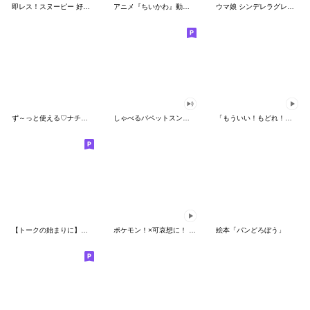
即レス！スヌーピー 好印象な長文スタンプ
アニメ『ちいかわ』動くLINEスタンプ vol.1
ウマ娘 シンデレラグレイ かんたんオグリ
ず～っと使える♡ナチュラルガール
しゃべるパペットスンスン（HAPPY）
「もういい！もどれ！ピカチュウ！」
【トークの始まりに】ゆるカワ♪スヌーピー
ポケモン！×可哀想に！ ムチっとスタンプ
絵本「パンどろぼう」