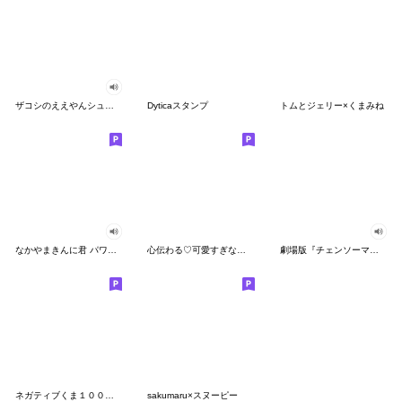
ザコシのええやんシューシュースタンプ
Dyticaスタンプ
トムとジェリー×くまみね
なかやまきんに君 パワー!!スタンプ
心伝わる♡可愛すぎない大人の長文スタンプ
劇場版『チェンソーマン レゼ篇』
ネガティブくま１００％ 憂鬱な一日
sakumaru×スヌーピー