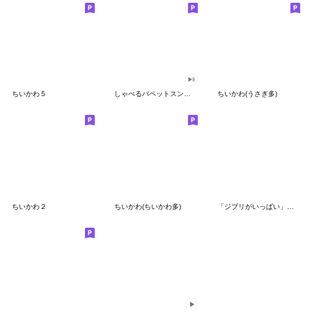
ちいかわ５
しゃべるパペットスンスン（GOOD）
ちいかわ(うさぎ多)
ちいかわ２
ちいかわ(ちいかわ多)
「ジブリがいっぱい」スタンプ