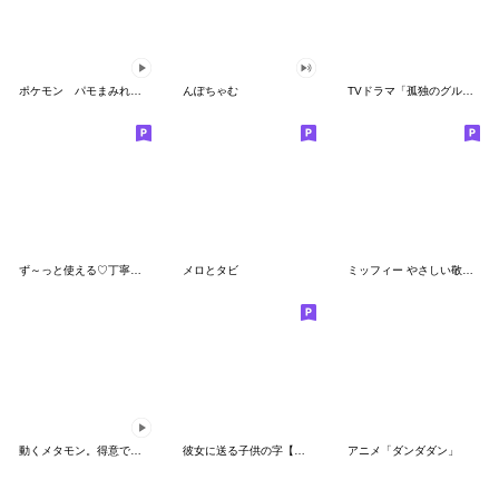
ポケモン パモまみれスタンプ
んぽちゃむ
TVドラマ「孤独のグルメ」
ず～っと使える♡丁寧な敬語お辞儀スタンプ
メロとタビ
ミッフィー やさしい敬語スタンプ
動くメタモン。得意でも苦手でもへんしん！
彼女に送る子供の字【カップル・彼氏】
アニメ「ダンダダン」