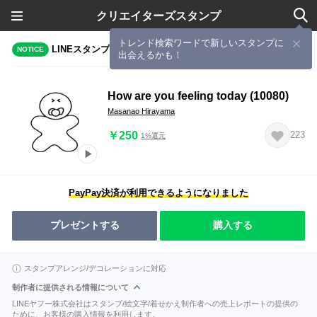
クリエイターズスタンプ
トレンド検索ワードで新しいスタンプに
LINEスタンプメーカーで作成されたスタンプ
NOTICE
出会えるかも！
How are you feeling today (10080)
Masanao Hirayama
￥250
223
1%還元
PayPay決済が利用できるようになりました
プレゼントする
購入する
スタンプアレンジ/デコレーションに対応
制作者に提供される情報について
LINEヤフー株式会社はスタンプ/絵文字/着せかえ制作者への売上レポートの提供の
ために、お客様の購入情報を利用します。