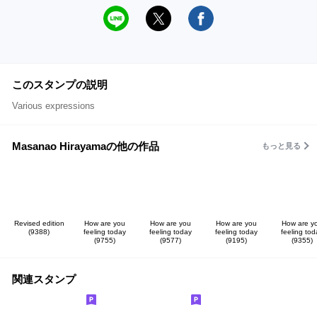
このスタンプの説明
Various expressions
Masanao Hirayamaの他の作品
もっと見る
Revised edition
How are you
How are you
How are you
How are y
(9388)
feeling today
feeling today
feeling today
feeling tod
(9755)
(9577)
(9195)
(9355)
関連スタンプ