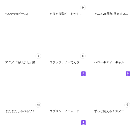
ちいかわ(ピース)
ぐりぐり動く！おかしなポケモンスタンプ
アニメ25周年!使えるONE PIECEスタンプ
アニメ『ちいかわ』動くLINEスタンプ vol.2
コダック、ノーてんきに悩み中！
ハローキティ ギャルバイブス♡
またまたしゃべるゾ！クレヨンしんちゃん
ゴブリン・ノーム・ホーン
ずっと使える！スヌーピーのグリーティング