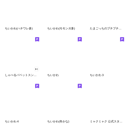
ちいかわ(ハチワレ多)
ちいかわ(モモンガ多)
たまごっちのプチプチおみせっち
しゃべるパペットスンスン
ちいかわ
ちいかわ３
ちいかわ４
ちいかわ(冬かな)
ミャクミャク 公式スタンプ第２弾