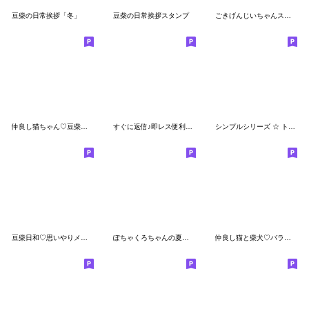
豆柴の日常挨拶「冬」
豆柴の日常挨拶スタンプ
ごきげんじいちゃんスタンプ秋冬2024
仲良し猫ちゃん♡豆柴犬ちゃん
すぐに返信♪即レス便利#にゃあすけ2
シンプルシリーズ ☆ トラさん
豆柴日和♡思いやりメッセージ
ぽちゃくろちゃんの夏のスタンプ
仲良し猫と柴犬♡バラエティmix