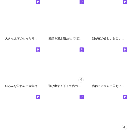
大きな文字のもっちりくまのスタンプ
笑顔を運ぶ猫たち ♡ 誰でもいつでも
我が家の優しいおじいちゃん（メガネ）
いろんな♡わんこ大集合
飛び出す！茶トラ猫の日常スタンプ
猫ねこにゃんこ♡あいさつスタンプ