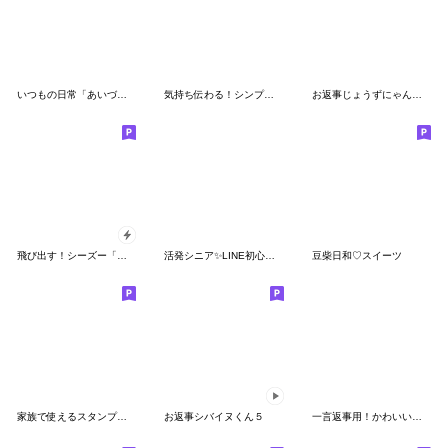
いつもの日常「あいづち」スタンプ
気持ち伝わる！シンプル日常づかいに便利
お返事じょうずにゃんこ Vol.1
飛び出す！シーズー「グルメ」
活発シニア✨LINE初心者スタンプ:男性
豆柴日和♡スイーツ
家族で使えるスタンプ♡ 猫さん編(修正版）
お返事シバイヌくん５
一言返事用！かわいいかまってチビ柴その10