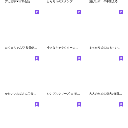
デカ文字❤日常会話
とらろうのスタンプ
飛び出す！年中使える豆柴
白くまちゃん♡ 毎日使えるスタンプ
小さなキャラクター大集合♡ぺんぺんズ
まったり犬のゆる～い会話
かわいいお父さん♡毎日使えるスタンプ4
シンプルシリーズ ☆ 笑顔を運ぶ猫たち
大人のための柴犬♪毎日の連絡スタンプ