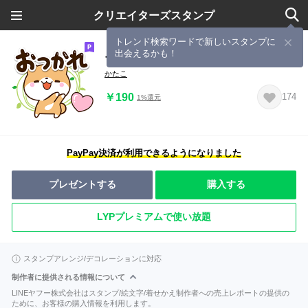
クリエイターズスタンプ
トレンド検索ワードで新しいスタンプに
出会えるかも！
ちびシバ☆あいさつ
かたこ
￥190
174
1%還元
PayPay決済が利用できるようになりました
プレゼントする
購入する
LYPプレミアムで使い放題
スタンプアレンジ/デコレーションに対応
制作者に提供される情報について
LINEヤフー株式会社はスタンプ/絵文字/着せかえ制作者への売上レポートの提供の
ために、お客様の購入情報を利用します。