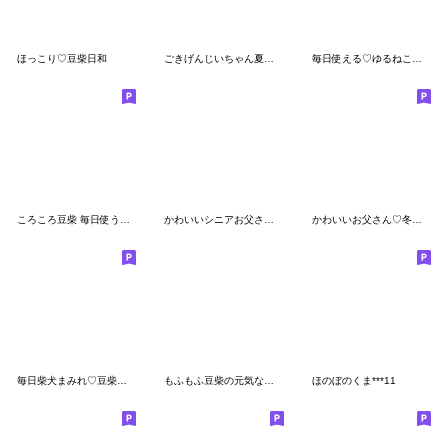
ほっこり♡豆柴日和
ごきげんじいちゃん夏 with ねこ 2
毎日使える♡ゆるねこ【デカ文字】
ころころ豆柴 毎日使うスタンプ
かわいいシニアお父さん♡毎日使える
かわいいお父さん♡冬と年末年始
毎日柴犬まみれ♡豆柴日和
もふもふ豆柴の元気な毎日
ほのぼのくま***11