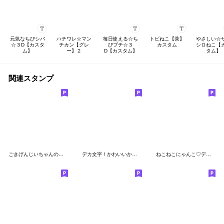
元気なちびシバ
ハチワレ☆マン
毎日使える☆ち
トビねこ【茶】
やさしい☆
☆３D【カスタ
チカン【グレ
びブチ☆３
カスタム
シロねこ【
ム】
ー】２
D【カスタム】
タム】
関連スタンプ
ごきげんじいちゃんの秋冬
デカ文字！かわいいかまってチビ柴 その6
ねこねこにゃんこ♡デカ文字