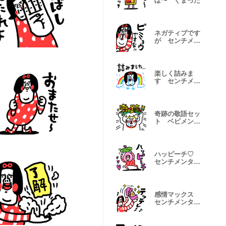
ぼ〜 くまった
ネガティブです
が センチメン
タルガール
楽しく詰みま
す センチメン
タルガール
奇跡の敬語セッ
ト ベビメンタ
ルCAT
ハッピーチ♡
センチメンタル
ガール
感情マックス
センチメンタル
ガール