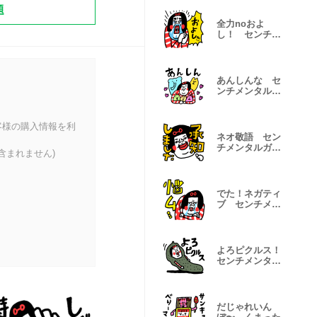
題
全力noおよ
し！ センチメ
ンタルガール
あんしんな セ
ンチメンタルガ
ール
客様の購入情報を利
ネオ敬語 セン
チメンタルガー
含まれません)
ル
でた！ネガティ
ブ センチメン
タルガール
よろピクルス！
センチメンタル
ガール
だじゃれいん