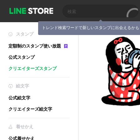
トレンド検索ワードで新しいスタンプに出会えるかも
スタンプ
定額制のスタンプ使い放題
公式スタンプ
クリエイターズスタンプ
絵文字
公式絵文字
クリエイターズ絵文字
着せかえ
公式着せかえ