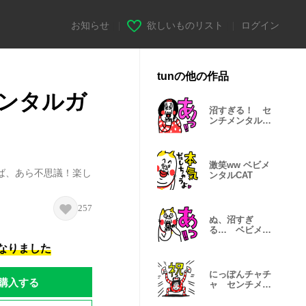
お知らせ
|
欲しいものリスト
|
ログイン
tunの他の作品
ンタルガ
沼すぎる！ セ
ンチメンタルガ
ール
激笑ww ベビメ
ば、あら不思議！楽し
ンタルCAT
257
ぬ、沼すぎ
る… ベビメン
タルCAT
になりました
にっぽんチャチ
購入する
ャ センチメン
タルガール