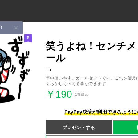
！
笑うよね！センチメ
ール
tun
年中使いやすいガールセットです。これを使え
くおかしく伝える事ができます。
￥190
1%還元
PayPay決済が利用できるよう
プレゼントする