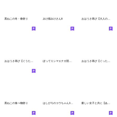
黒ねこの冬・春便り
みけ猫みけさん8
おはうさ再び【大人の梅雨の過し方】
おはうさ再び【ぐうたら夏の過し方】
ぽってりシマエナガ団♡挨拶と連絡スタンプ
おはうさ再び【ぐったりこん】
黒ねこの食べ物便り
はしびろのコウちゃん37【３Dの夏】
優しい女子と共に【あると助かるスタンプ】