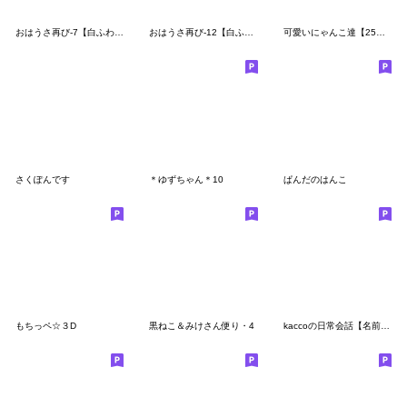
おはうさ再び-7【白ふわモコな番外編】
おはうさ再び-12【白ふわモコ番外編の4】
可愛いにゃんこ達【25】気持ちスタンプ
さくぽんです
＊ゆずちゃん＊10
ぱんだのはんこ
もちっペ☆３D
黒ねこ＆みけさん便り・4
kaccoの日常会話【名前なし】