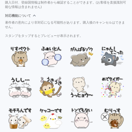
購入日付、登録国情報は制作者から確認することができます。(お客様を直接識別可
能な情報は含まれません)
対応機能について
著作者の意向により非対応になる可能性があります。購入後のキャンセルはできま
せん。
スタンプをタップするとプレビューが表示されます。