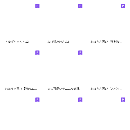
＊ゆずちゃん＊12
みけ猫みけさん6
おはうさ再び【便利な白ふわモコ番外編】
おはうさ再び【秋のエトセトラ】
大人可愛いデニムな肉球
おはうさ再び【スパイの春】