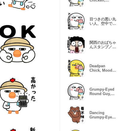
Chicken,
Mood
Breakdown
目つきの悪い丸
い人、空中でバ
グる
関西のおばちゃ
んスタンプ／ツ
ッコミ満載
Deadpan
Chick, Mood
Error
Grumpy-Eyed
Round Guy,
Mood Glitch
Dancing
Grumpy-Eyed
Bear Pop-up.