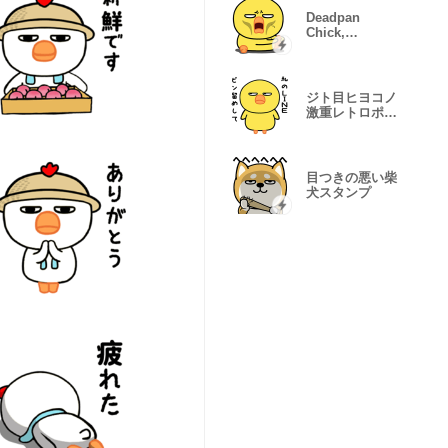
Deadpan
Chick,
Glitching
Moods
ジト目ヒヨコノ
激重レトロポッ
プ
目つきの悪い柴
犬スタンプ