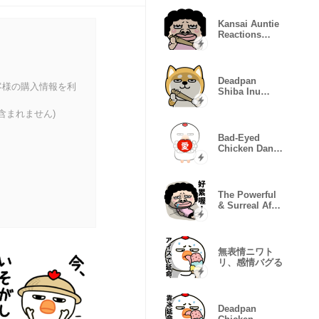
Kansai Auntie
Reactions
Pack
Deadpan
客様の購入情報を利
Shiba Inu
Popup
Stickers
含まれません)
Bad-Eyed
Chicken Dance
Set
The Powerful
& Surreal Afro
Lady Life
無表情ニワト
リ、感情バグる
Deadpan