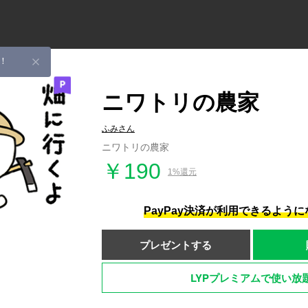
！
ニワトリの農家
ふみさん
ニワトリの農家
￥190
1%還元
PayPay決済が利用できるよう
プレゼントする
LYPプレミアムで使い放