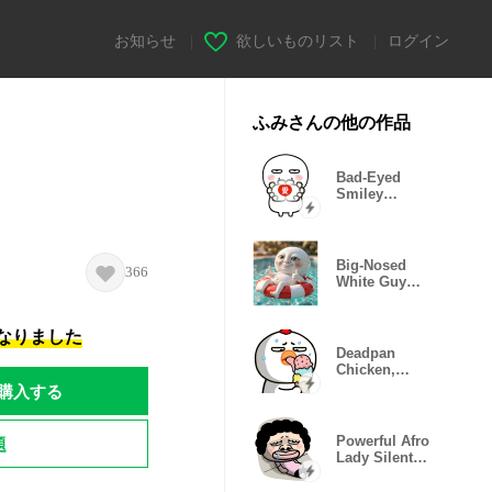
お知らせ
|
欲しいものリスト
|
ログイン
ふみさんの他の作品
Bad-Eyed
Smiley
Reactions
Big-Nosed
366
White Guy
Daily Stickers
になりました
Deadpan
Chicken,
Glitching
購入する
Moods
題
Powerful Afro
Lady Silent
Life