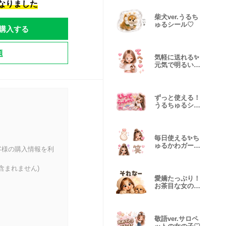
になりました
柴犬ver.うるち
ゅるシール‪♡
購入する
題
気軽に送れる✨️
元気で明るい女
の子‪♡
ずっと使える！
うるちゅるシー
ル‪♡
‪毎日使える✨️ち
ゅるかわガール‪
客様の購入情報を利
♡
含まれません)
愛嬌たっぷり！
お茶目な女の子
♡
敬語ver.サロペ