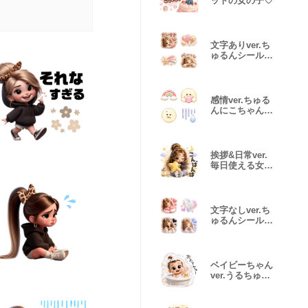
ットの女の子♡
文字ありver.ち
ゅるんシール絵
文字‪♡
感情ver.ちゅる
んにこちゃん絵
文字♡
挨拶&日常ver.
毎日使える女の
子‪♡
文字なしver.ち
ゅるんシール絵
文字‪♡
ベイビーちゃん
ver.うるちゅる
シール‪♡