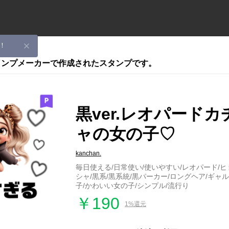
！
スタンプメーカーで作成されたスタンプです。
黒ver.レオパード
ャの女の子♡
kanchan.
毎日使える/日常使い/使いやすい/レオパード/
シャ/黒系/黒系統/黒パーカー/ロングヘア/ギャル
子/かわいい女の子/シンプル/流行り
￥190
1%還元