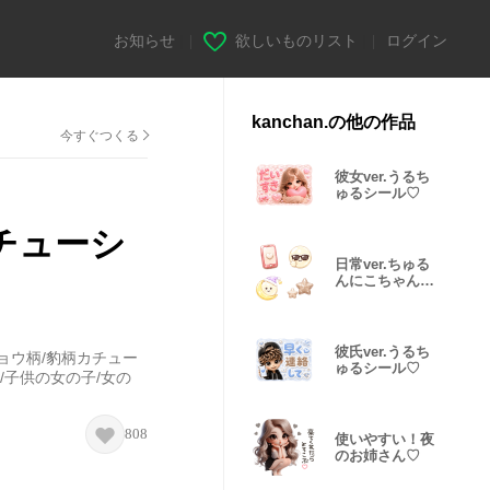
お知らせ
|
欲しいものリスト
|
ログイン
kanchan.の他の作品
今すぐつくる
彼女ver.うるち
ゅるシール‪♡
カチューシ
日常ver.ちゅる
んにこちゃん絵
文字♡
彼氏ver.うるち
ヒョウ柄/豹柄カチュー
ゅるシール‪♡
/子供の女の子/女の
808
使いやすい！夜
のお姉さん♡