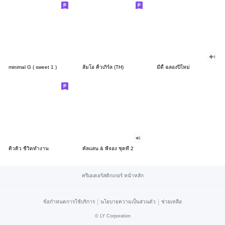
minimal G ( sweet 1 )
ส้มโอ คิ้วเกิร์ล (TH)
มีดี้ ฉลองปีใหม่
ดิวดิว ชีวิตทำงาน
คัลแลน & พี่จอง ชุดที่ 2
ครีเอเตอร์สติกเกอร์ หน้าหลัก
|
|
ข้อกำหนดการใช้บริการ
นโยบายความเป็นส่วนตัว
ช่วยเหลือ
©
LY Corporation