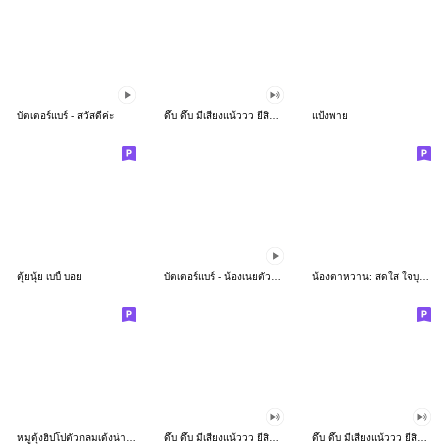
บัตเตอร์แบร์ - สวัสดีค่ะ
ดึ๊บ ดึ๊บ มีเสียงแน้ววว ยี่สิบห้า
แป้งพาย
ตุ้ยนุ้ย เบบี้ บอย
บัตเตอร์แบร์ - น้องเนยตัวตึง พุงเต่ง
น้องตาหวาน: สดใส ใจบุญ (สีพาสเทล)
หมูดุ้งฮิปโปตัวกลมเด้งน่ารัก
ดึ๊บ ดึ๊บ มีเสียงแน้ววว ยี่สิบเจ็ด
ดึ๊บ ดึ๊บ มีเสียงแน้ววว ยี่สิบหก