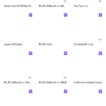
น้องสกายน่ารักใช้ได้ทุกวัน
ดึ๊บ ดึ๊บ มีเสียงแน้ววว ยี่สิบสอง
โซล โมเน่ V.2
หมูแดง ฮิปโปน้อย
ดึ๊บ ดึ๊บ 2026
หัวกลมดุ๊กดิ๊ก V.24
ดึ๊บ ดึ๊บ มีเสียงแน้ววว สิบเก้า
ดึ๊บ ดึ๊บ มีเสียงแน้ววว ยี่สิบสี่
แรบบี้ กระต่ายน้อยอ้วนกลม