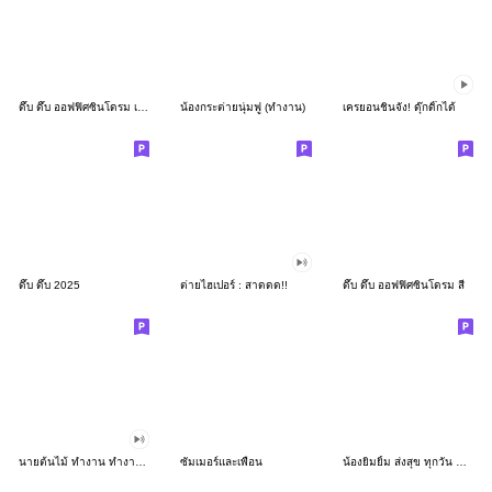
ดึ๊บ ดึ๊บ ออฟฟิศซินโดรม เก้า
น้องกระต่ายนุ่มฟู (ทำงาน)
เครยอนชินจัง! ดุ๊กดิ๊กได้
ดึ๊บ ดึ๊บ 2025
ต่ายไฮเปอร์ : สาดดด!!
ดึ๊บ ดึ๊บ ออฟฟิศซินโดรม สี่
นายต้นไม้ ทำงาน ทำงาน ทำงาน!!!
ซัมเมอร์และเพื่อน
น้องยิมยิ้ม ส่งสุข ทุกวัน CutePastel THA