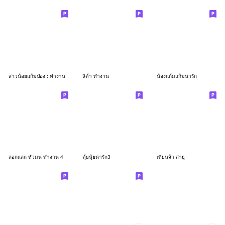
สาวน้อยแก้มป่อง : ทำงาน
ลิต้า ทำงาน
น้องแก้มแก้มน่ารัก
ล่อกแล่ก หัวมน ทำงาน 4
ตุ้ยนุ้ยน่ารัก3
เทียนจ้า สาธุ