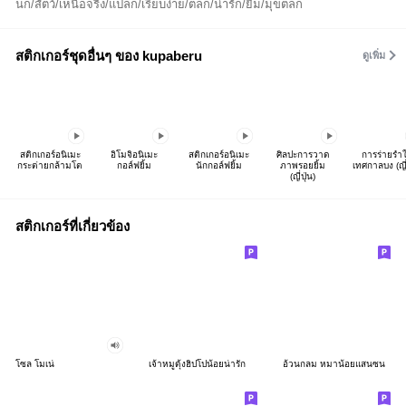
นก/สัตว์/เหนือจริง/แปลก/เรียบง่าย/ตลก/น่ารัก/ยิ้ม/มุขตลก
สติกเกอร์ชุดอื่นๆ ของ kupaberu
ดูเพิ่ม
สติกเกอร์อนิเมะ
อิโมจิอนิเมะ
สติกเกอร์อนิเมะ
ศิลปะการวาด
การร่ายรำ
กระต่ายกล้ามโต
กอล์ฟยิ้ม
นักกอล์ฟยิ้ม
ภาพรอยยิ้ม
เทศกาลบง (ญี่
(ญี่ปุ่น)
สติกเกอร์ที่เกี่ยวข้อง
โซล โมเน่
เจ้าหมูดุ้งฮิปโปน้อยน่ารัก
อ้วนกลม หมาน้อยแสนซน