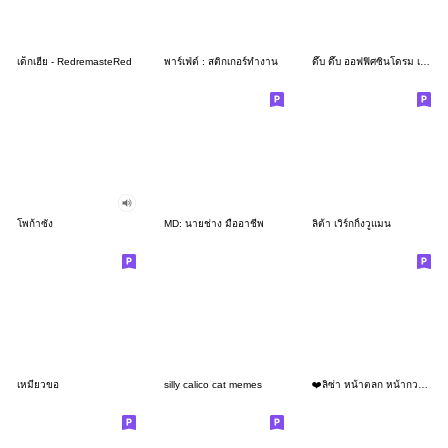
เด็กเฮีย - RedremasteRed
พาร์เฟ่ต์ : สติกเกอร์ทำงาน
ดึ๊บ ดึ๊บ ออฟฟิศซินโดรม เจ็ด
โพก้าซัง
MD: นายช่าง มืออาชีพ
ลิต้า เวิร์กกิ้งวูแมน
เหมียวขอ
silly calico cat memes
❤️ลิซ่า หน้าตลก หน้ากวน!❤️