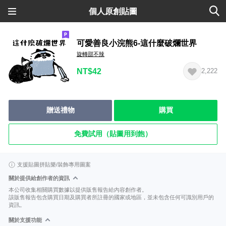
個人原創貼圖
可愛善良小浣熊6-這什麼破爛世界
旋轉甜不辣
NT$42
2,222
贈送禮物
購買
免費試用（貼圖用到飽）
支援貼圖拼貼樂/裝飾專用圖案
關於提供給創作者的資訊
本公司收集相關購買數據以提供販售報告給內容創作者。
該販售報告包含購買日期及購買者所註冊的國家或地區，並未包含任何可識別用戶的
資訊。
關於支援功能