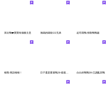
呆比鴨❤️寶寶有個餿主意
海鷗的鷗啦!22兄弟
起司我鴨-情勒鴨鴨篇
椪熊-簡語椪椪！
日子還是要過鴨29-藍藍的鴨
白白的鴨鴨39-已讀亂回鴨