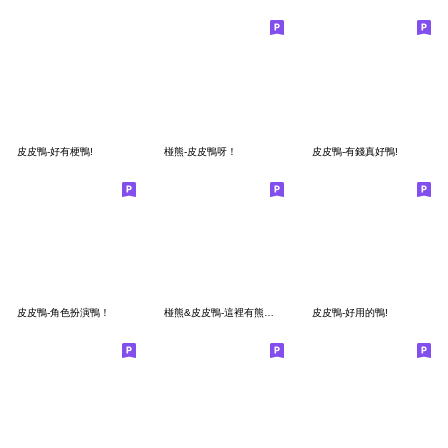
皮皮鴨-好有梗鴨!
椪熊-皮皮鴨呀！
皮皮鴨-有錢真好鴨!
皮皮鴨-角色扮演鴨！
椪熊&皮皮鴨-這裡有熊鴨！
皮皮鴨-好用的鴨!