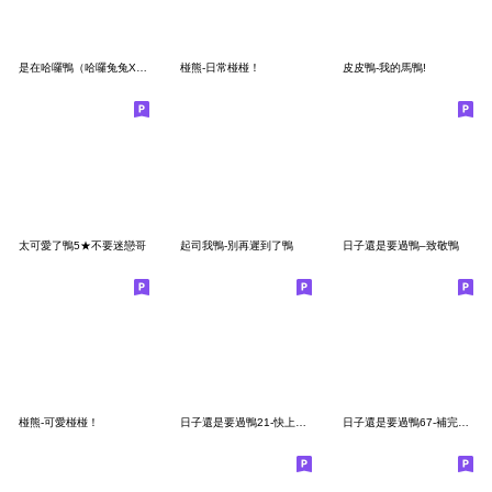
是在哈囉鴨（哈囉兔兔X日子還是要過鴨）
椪熊-日常椪椪！
皮皮鴨-我的馬鴨!
太可愛了鴨5★不要迷戀哥
起司我鴨-別再遲到了鴨
日子還是要過鴨–致敬鴨
椪熊-可愛椪椪！
日子還是要過鴨21-快上車鴨！
日子還是要過鴨67-補完了也芬了