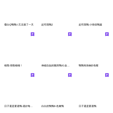
廢白Q鴨鴨✩又活過了一天
起司我鴨2
起司我鴨-小情侶鴨篇
椪熊-情勒椪椪！
伸縮自如的雞與鴨41金蛇百倍鴨
鴨鴨有病✿好色喔
日子還是要過鴨-過好每一天鴨。
白白的鴨鴨8-色禽鴨
日子還是要過鴨