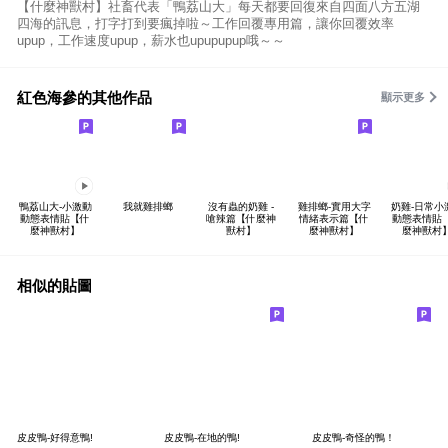
【什麼神獸村】社畜代表「鴨荔山大」每天都要回復來自四面八方五湖
四海的訊息，打字打到要瘋掉啦～工作回覆專用篇，讓你回覆效率
upup，工作速度upup，薪水也upupupup哦～～
紅色海參的其他作品
顯示更多
鴨荔山大-小激動
我就雞排螂
沒有蟲的奶雞 -
雞排螂-實用大字
奶雞-日常小
動態表情貼【什
嗆辣篇【什麼神
情緒表示篇【什
動態表情貼
麼神獸村】
獸村】
麼神獸村】
麼神獸村
相似的貼圖
皮皮鴨-好得意鴨!
皮皮鴨-在地的鴨!
皮皮鴨-奇怪的鴨！