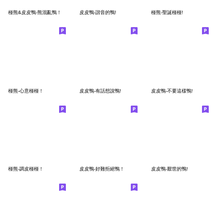
椪熊&皮皮鴨-熊混亂鴨！
皮皮鴨-諧音的鴨!
椪熊-聖誕椪椪!
椪熊-心意椪椪！
皮皮鴨-有話想說鴨!
皮皮鴨-不要這樣鴨!
椪熊-調皮椪椪！
皮皮鴨-好難拒絕鴨！
皮皮鴨-厭世的鴨!