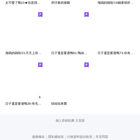
太可愛了鴨10★你是我的充電寶
邪仔家的矮鵝
海鷗的鷗啦!19躺著很舒服鷗
海鷗的鷗啦!21天天上班，何時了
日子還是要過鴨61-鴨叔emo中
日子還是要過鴨73-你有看到我的鼻子嗎？
日子還是要過鴨38-有毛病鴨！
咕咕咕來襲
個人原創貼圖 主頁面
|
|
|
服務條款
隱私權政策
行銷資料提供政策
常見問題