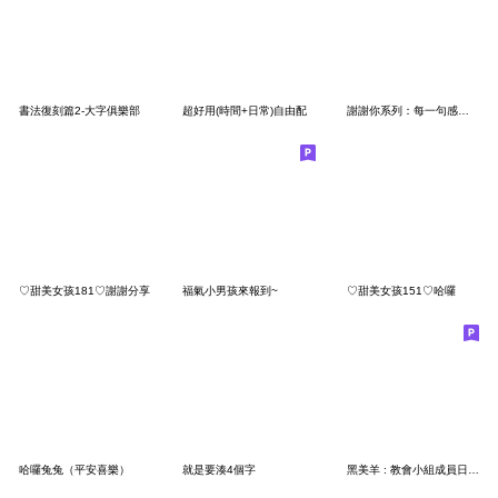
書法復刻篇2-大字俱樂部
超好用(時間+日常)自由配
謝謝你系列：每一句感謝都是我的心意
♡甜美女孩181♡謝謝分享
福氣小男孩來報到~
♡甜美女孩151♡哈囉
哈囉兔兔（平安喜樂）
就是要湊4個字
黑美羊 : 教會小組成員日常專用 ( 1 )