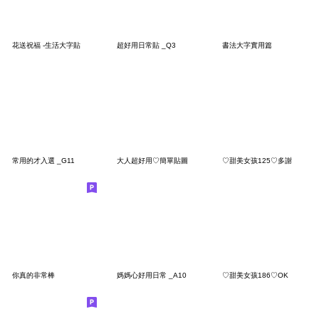
花送祝福 -生活大字貼
超好用日常貼 _Q3
書法大字實用篇
常用的才入選 _G11
大人超好用♡簡單貼圖
♡甜美女孩125♡多謝
你真的非常棒
媽媽心好用日常 _A10
♡甜美女孩186♡OK