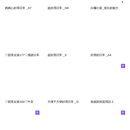
媽媽心好用日常 _A7
超好用日常 _G8
白爛小賀_使出鈔能力
♡甜美女孩177♡感謝分享
超好用日常 _X
好用的日常 _A4
♡甜美女孩184♡午安
方便不方便好用日常 _D
祝福與祝賀用語 2