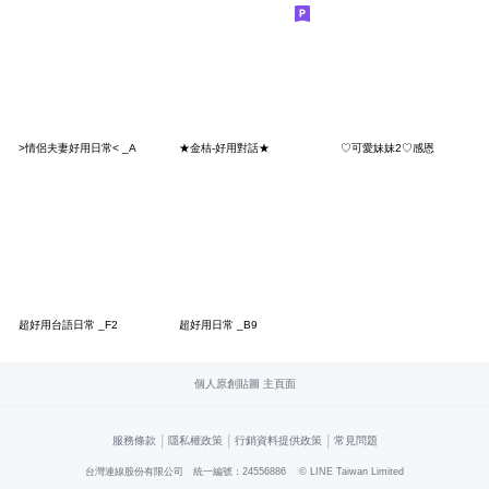
>情侶夫妻好用日常< _A
★金桔-好用對話★
♡可愛妹妹2♡感恩
超好用台語日常 _F2
超好用日常 _B9
個人原創貼圖 主頁面
|
|
|
服務條款
隱私權政策
行銷資料提供政策
常見問題
台灣連線股份有限公司 統一編號：24556886
© LINE Taiwan Limited