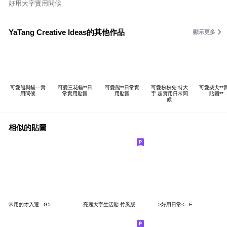
好用大字實用問候
YaTang Creative Ideas的其他作品
顯示更多
可愛熊與貓—實
可愛三花貓**日
可愛熊**日常實
可愛粉粉兔-特大
可愛柴犬**
用問候
常實用貼圖
用貼圖
字-超實用日常問
貼圖**
候
相似的貼圖
常用的才入選 _G5
亮麗大字生活貼-竹風版
>好用日常< _E