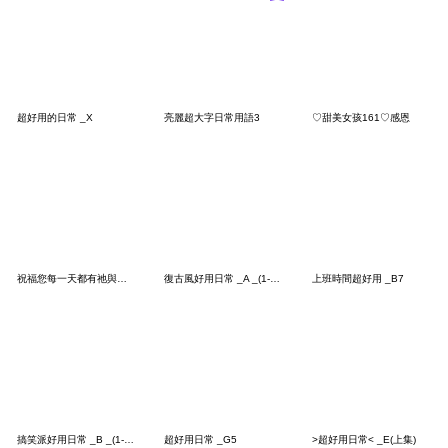
超好用的日常 _X
亮麗超大字日常用語3
♡甜美女孩161♡感恩
祝福您每一天都有祂與你同在
復古風好用日常 _A _(1-40)
上班時間超好用 _B7
搞笑派好用日常 _B _(1-40)
超好用日常 _G5
>超好用日常< _E(上集)