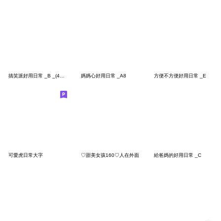
搞笑派好用日常 _B _(41-80)
媽媽心好用日常 _A8
方便不方便好用日常 _E
可愛虎日常大字
♡甜美女孩160♡人在外面
給爸媽的好用日常 _C