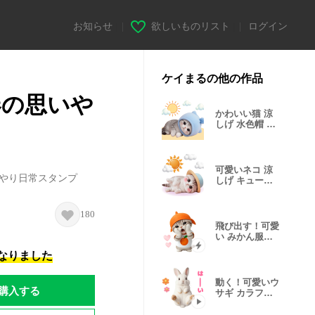
お知らせ
|
欲しいものリスト
|
ログイン
ケイまるの他の作品
春の思いや
かわいい猫 涼
しげ 水色帽 吹
き出し BIG
可愛いネコ 涼
いやり日常スタンプ
しげ キュート
な麦わら帽
180
飛び出す！可愛
い みかん服ネ
コ 敬語
になりました
動く！可愛いウ
購入する
サギ カラフル
挨拶 返事