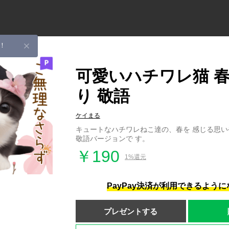
！
可愛いハチワレ猫 
り 敬語
ケイまる
キュートなハチワレねこ達の、春を 感じる思
敬語バージョンで す。
￥190
1%還元
PayPay決済が利用できるよう
プレゼントする