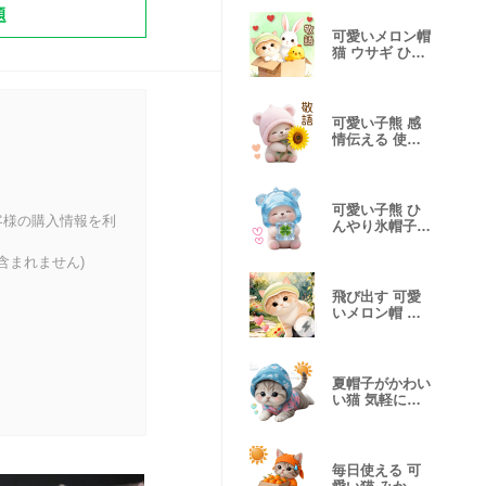
題
可愛いメロン帽
猫 ウサギ ひよ
こ 敬語 BIG
可愛い子熊 感
情伝える 使い
やすい敬語 BIG
可愛い子熊 ひ
客様の購入情報を利
んやり氷帽子
返事 挨拶 感情
含まれません)
飛び出す 可愛
いメロン帽 猫
ウサギ ひよこ
夏帽子がかわい
い猫 気軽に使
える BIG
毎日使える 可