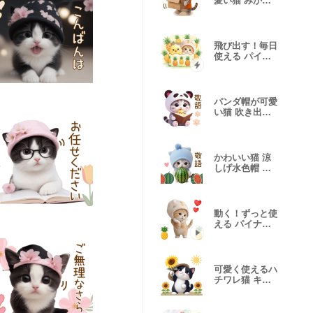
愛い猫 みかん
帽 みかん服
飛び出す！毎日
使える パイナ
ップル帽ネコ
パンダ帽が可愛
い猫 吹き出し
敬語 BIG
かわいい猫 涼
しげ水色帽 吹
き出し 敬語BIG
動く！ずっと使
える パイナッ
プル帽ネコ
可愛く使えるハ
チワレ猫 キュ
ート 麦わら帽