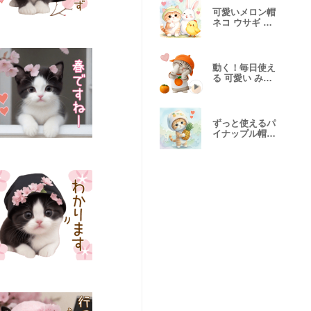
可愛いメロン帽
ネコ ウサギ ひ
よこ BIG
動く！毎日使え
る 可愛い みか
ん服ネコ
ずっと使えるパ
イナップル帽ネ
コ 返事 挨拶