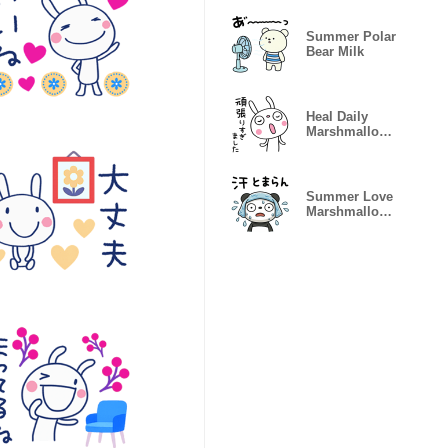
Summer Polar
Bear Milk
Heal Daily
Marshmallow
Rabbit
Summer Love
Marshmallow
panda