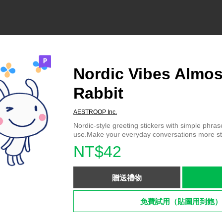
Nordic Vibes Almos
Rabbit
AESTROOP Inc.
Nordic-style greeting stickers with simple phrase
use.Make your everyday conversations more sty
NT$42
贈送禮物
免費試用（貼圖用到飽）