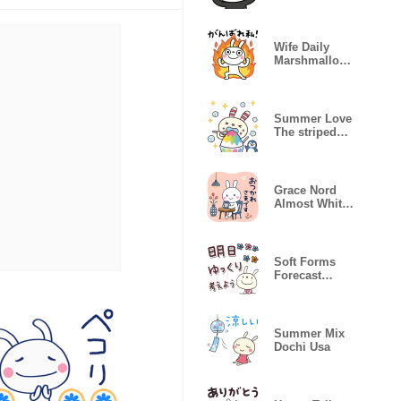
panda
Wife Daily
Marshmallow
Rabbit
Summer Love
The striped
rabbit
Grace Nord
Almost White
Rabbit
Soft Forms
Forecast
rabbit
Summer Mix
Dochi Usa