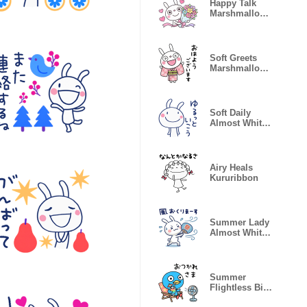
Happy Talk
Marshmallow
Rabbit
Soft Greets
Marshmallow
Rabbit
Soft Daily
Almost White
Rabbit
Airy Heals
Kururibbon
Summer Lady
Almost White
Rabbit
Summer
Flightless Bird
Robin