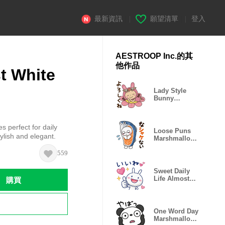
最新資訊
|
願望清單
|
登入
AESTROOP Inc.的其
他作品
t White
Lady Style
Bunny
Kururibbon
s perfect for daily
Loose Puns
lish and elegant.
Marshmallow
Rabbit
559
Sweet Daily
購買
Life Almost
White Rabbit
One Word Day
Marshmallow